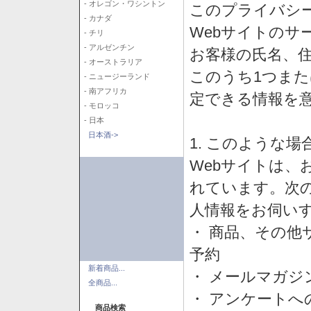
- オレゴン・ワシントン
このプライバシ
- カナダ
Webサイトのサ
- チリ
- アルゼンチン
お客様の氏名、住所
- オーストラリア
このうち1つまた
- ニュージーランド
- 南アフリカ
定できる情報を
- モロッコ
- 日本
日本酒->
1. このような
Webサイトは、
れています。次
人情報をお伺い
・ 商品、その他
予約
新着商品...
・ メールマガジ
全商品...
・ アンケートへ
商品検索