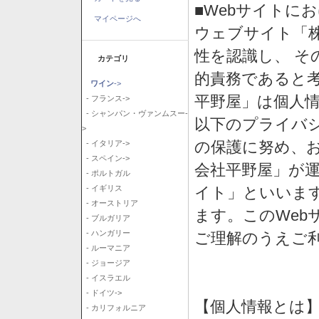
■Webサイトに
マイページへ
ウェブサイト「
性を認識し、 そ
カテゴリ
的責務であると
ワイン
->
平野屋」は個人
- フランス->
- シャンパン・ヴァンムスー-
以下のプライバ
>
の保護に努め、
- イタリア->
- スペイン->
会社平野屋」が運
- ポルトガル
イト」といいま
- イギリス
- オーストリア
ます。このWeb
- ブルガリア
- ハンガリー
ご理解のうえご
- ルーマニア
- ジョージア
- イスラエル
- ドイツ->
【個人情報とは
- カリフォルニア