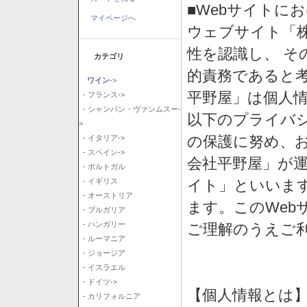
■Webサイトに
マイページへ
ウェブサイト「
性を認識し、 そ
カテゴリ
的責務であると
ワイン
->
平野屋」は個人
- フランス->
- シャンパン・ヴァンムスー-
以下のプライバ
>
の保護に努め、
- イタリア->
- スペイン->
会社平野屋」が運
- ポルトガル
イト」といいま
- イギリス
- オーストリア
ます。このWeb
- ブルガリア
- ハンガリー
ご理解のうえご
- ルーマニア
- ジョージア
- イスラエル
- ドイツ->
【個人情報とは
- カリフォルニア