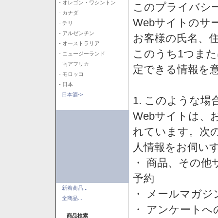
- オレゴン・ワシントン
このプライバシ
- カナダ
Webサイトのサ
- チリ
- アルゼンチン
お客様の氏名、住所
- オーストラリア
このうち1つまた
- ニュージーランド
- 南アフリカ
定できる情報を
- モロッコ
- 日本
日本酒->
1. このような
Webサイトは、
れています。次
人情報をお伺い
・ 商品、その他
予約
新着商品...
・ メールマガジ
全商品...
・ アンケートへ
商品検索