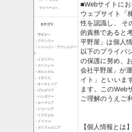
■Webサイトに
マイページへ
ウェブサイト「
性を認識し、 そ
カテゴリ
的責務であると
ワイン
->
平野屋」は個人
- フランス->
- シャンパン・ヴァンムスー-
以下のプライバ
>
の保護に努め、
- イタリア->
- スペイン->
会社平野屋」が運
- ポルトガル
イト」といいま
- イギリス
- オーストリア
ます。このWeb
- ブルガリア
- ハンガリー
ご理解のうえご
- ルーマニア
- ジョージア
- イスラエル
- ドイツ->
【個人情報とは
- カリフォルニア