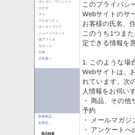
- オレゴン・ワシントン
このプライバシ
- カナダ
Webサイトのサ
- チリ
- アルゼンチン
お客様の氏名、住所
- オーストラリア
このうち1つまた
- ニュージーランド
- 南アフリカ
定できる情報を
- モロッコ
- 日本
日本酒->
1. このような
Webサイトは、
れています。次
人情報をお伺い
・ 商品、その他
予約
新着商品...
・ メールマガジ
全商品...
・ アンケートへ
商品検索