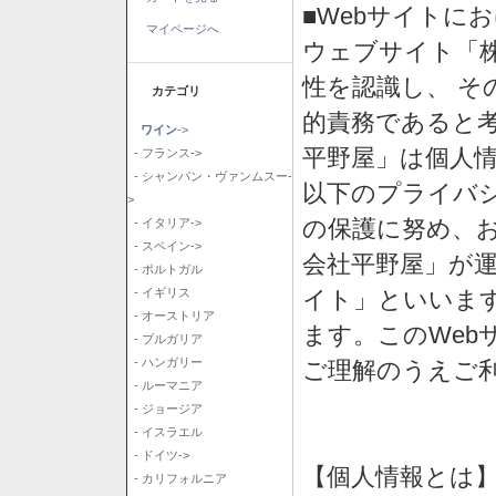
■Webサイトに
マイページへ
ウェブサイト「
性を認識し、 そ
カテゴリ
的責務であると
ワイン
->
平野屋」は個人
- フランス->
- シャンパン・ヴァンムスー-
以下のプライバ
>
の保護に努め、
- イタリア->
- スペイン->
会社平野屋」が運
- ポルトガル
イト」といいま
- イギリス
- オーストリア
ます。このWeb
- ブルガリア
- ハンガリー
ご理解のうえご
- ルーマニア
- ジョージア
- イスラエル
- ドイツ->
【個人情報とは
- カリフォルニア