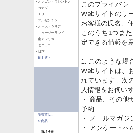
- オレゴン・ワシントン
このプライバシ
- カナダ
Webサイトのサ
- チリ
- アルゼンチン
お客様の氏名、住所
- オーストラリア
このうち1つまた
- ニュージーランド
- 南アフリカ
定できる情報を
- モロッコ
- 日本
日本酒->
1. このような
Webサイトは、
れています。次
人情報をお伺い
・ 商品、その他
予約
新着商品...
・ メールマガジ
全商品...
・ アンケートへ
商品検索