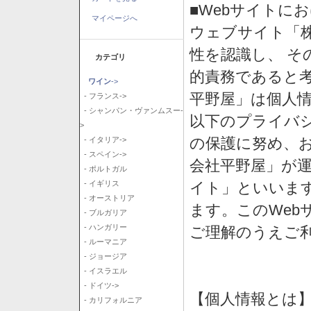
■Webサイトに
マイページへ
ウェブサイト「
性を認識し、 そ
カテゴリ
的責務であると
ワイン
->
平野屋」は個人
- フランス->
- シャンパン・ヴァンムスー-
以下のプライバ
>
の保護に努め、
- イタリア->
- スペイン->
会社平野屋」が運
- ポルトガル
イト」といいま
- イギリス
- オーストリア
ます。このWeb
- ブルガリア
- ハンガリー
ご理解のうえご
- ルーマニア
- ジョージア
- イスラエル
- ドイツ->
【個人情報とは
- カリフォルニア