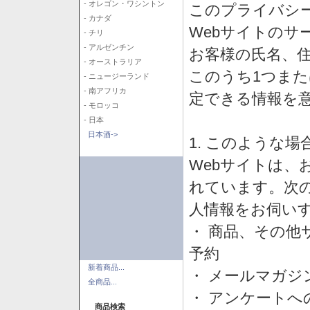
- オレゴン・ワシントン
このプライバシ
- カナダ
Webサイトのサ
- チリ
- アルゼンチン
お客様の氏名、住所
- オーストラリア
このうち1つまた
- ニュージーランド
- 南アフリカ
定できる情報を
- モロッコ
- 日本
日本酒->
1. このような
Webサイトは、
れています。次
人情報をお伺い
・ 商品、その他
予約
新着商品...
・ メールマガジ
全商品...
・ アンケートへ
商品検索