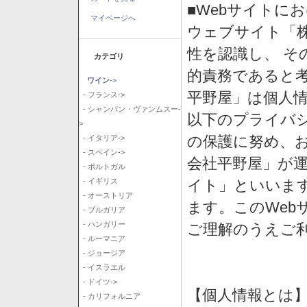
■Webサイトに
マイページへ
ウェブサイト「
性を認識し、 そ
カテゴリ
的責務であると
ワイン
->
平野屋」は個人
- フランス->
- シャンパン・ヴァンムスー-
以下のプライバ
>
の保護に努め、
- イタリア->
- スペイン->
会社平野屋」が運
- ポルトガル
イト」といいま
- イギリス
- オーストリア
ます。このWeb
- ブルガリア
- ハンガリー
ご理解のうえご
- ルーマニア
- ジョージア
- イスラエル
- ドイツ->
【個人情報とは
- カリフォルニア