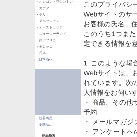
- オレゴン・ワシントン
このプライバシ
- カナダ
Webサイトのサ
- チリ
- アルゼンチン
お客様の氏名、住所
- オーストラリア
このうち1つまた
- ニュージーランド
- 南アフリカ
定できる情報を
- モロッコ
- 日本
日本酒->
1. このような
Webサイトは、
れています。次
人情報をお伺い
・ 商品、その他
予約
新着商品...
・ メールマガジ
全商品...
・ アンケートへ
商品検索