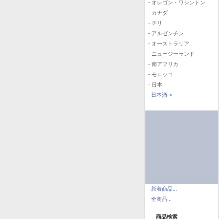
- オレゴン・ワシントン
- カナダ
- チリ
- アルゼンチン
- オーストラリア
- ニュージーランド
- 南アフリカ
- モロッコ
- 日本
日本酒->
新着商品...
全商品...
商品検索