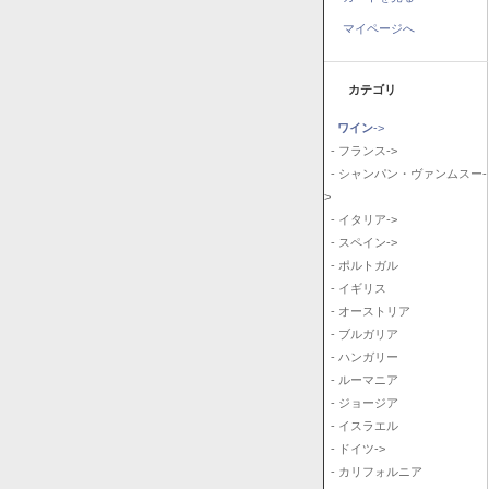
マイページへ
カテゴリ
ワイン
->
- フランス->
- シャンパン・ヴァンムスー-
>
- イタリア->
- スペイン->
- ポルトガル
- イギリス
- オーストリア
- ブルガリア
- ハンガリー
- ルーマニア
- ジョージア
- イスラエル
- ドイツ->
- カリフォルニア