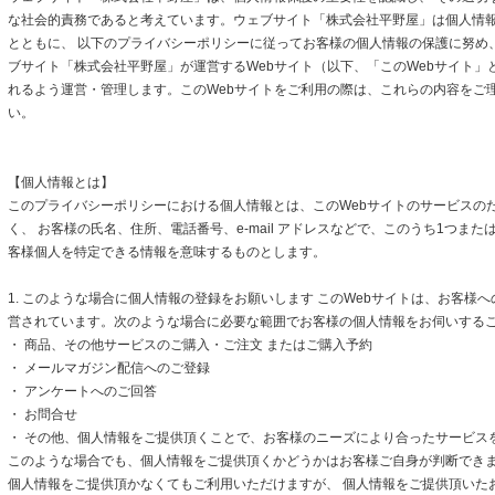
な社会的責務であると考えています。ウェブサイト「株式会社平野屋」は個人情
とともに、 以下のプライバシーポリシーに従ってお客様の個人情報の保護に努め
ブサイト「株式会社平野屋」が運営するWebサイト（以下、「このWebサイト」
れるよう運営・管理します。このWebサイトをご利用の際は、これらの内容をご
い。
【個人情報とは】
このプライバシーポリシーにおける個人情報とは、このWebサイトのサービスの
く、 お客様の氏名、住所、電話番号、e-mail アドレスなどで、このうち1つまた
客様個人を特定できる情報を意味するものとします。
1. このような場合に個人情報の登録をお願いします このWebサイトは、お客様
営されています。次のような場合に必要な範囲でお客様の個人情報をお伺いする
・ 商品、その他サービスのご購入・ご注文 またはご購入予約
・ メールマガジン配信へのご登録
・ アンケートへのご回答
・ お問合せ
・ その他、個人情報をご提供頂くことで、お客様のニーズにより合ったサービス
このような場合でも、個人情報をご提供頂くかどうかはお客様ご自身が判断できます
個人情報をご提供頂かなくてもご利用いただけますが、 個人情報をご提供頂いた