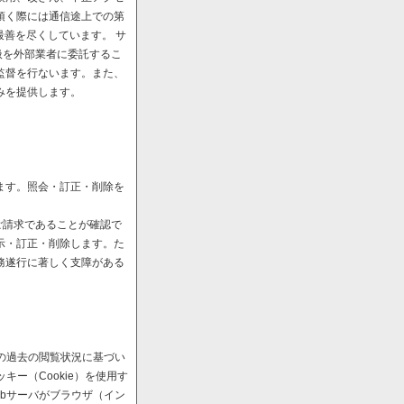
頂く際には通信途上での第
最善を尽くしています。 サ
扱を外部業者に委託するこ
監督を行ないます。また、
みを提供します。
ます。照会・訂正・削除を
ご請求であることが確認で
示・訂正・削除します。た
務遂行に著しく支障がある
の過去の閲覧状況に基づい
ー（Cookie）を使用す
bサーバがブラウザ（イン