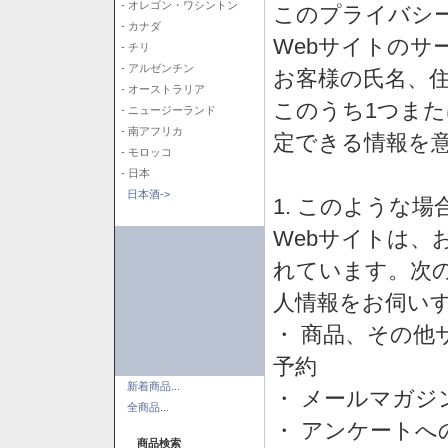
- オレゴン・ワシントン
このプライバシ
- カナダ
Webサイトのサ
- チリ
- アルゼンチン
お客様の氏名、住所
- オーストラリア
このうち1つまた
- ニュージーランド
- 南アフリカ
定できる情報を
- モロッコ
- 日本
日本酒->
1. このような
Webサイトは、
れています。次
人情報をお伺い
・ 商品、その他
予約
新着商品...
・ メールマガジ
全商品...
・ アンケートへ
商品検索