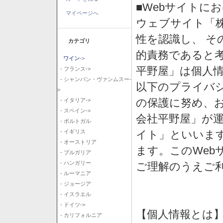
■Webサイトに
マイページへ
ウェブサイト「
性を認識し、 そ
カテゴリ
的責務であると
ワイン
->
平野屋」は個人
- フランス->
- シャンパン・ヴァンムスー-
以下のプライバ
>
の保護に努め、
- イタリア->
- スペイン->
会社平野屋」が運
- ポルトガル
イト」といいま
- イギリス
- オーストリア
ます。このWeb
- ブルガリア
- ハンガリー
ご理解のうえご
- ルーマニア
- ジョージア
- イスラエル
- ドイツ->
【個人情報とは
- カリフォルニア