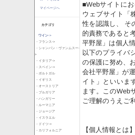
■Webサイトに
マイページへ
ウェブサイト「
性を認識し、 そ
カテゴリ
的責務であると
ワイン
->
平野屋」は個人
- フランス->
- シャンパン・ヴァンムスー-
以下のプライバ
>
の保護に努め、
- イタリア->
- スペイン->
会社平野屋」が運
- ポルトガル
イト」といいま
- イギリス
- オーストリア
ます。このWeb
- ブルガリア
- ハンガリー
ご理解のうえご
- ルーマニア
- ジョージア
- イスラエル
- ドイツ->
【個人情報とは
- カリフォルニア