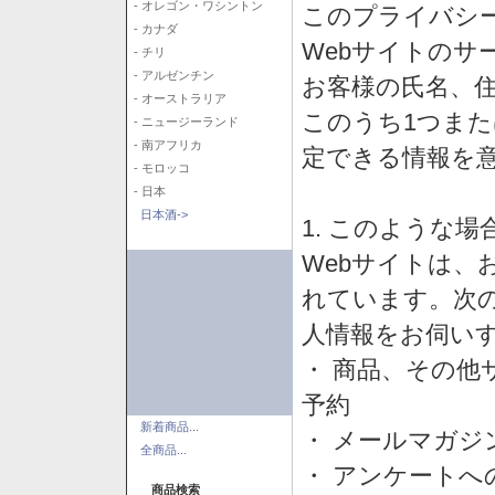
- オレゴン・ワシントン
このプライバシ
- カナダ
Webサイトのサ
- チリ
- アルゼンチン
お客様の氏名、住所
- オーストラリア
このうち1つまた
- ニュージーランド
- 南アフリカ
定できる情報を
- モロッコ
- 日本
日本酒->
1. このような
Webサイトは、
れています。次
人情報をお伺い
・ 商品、その他
予約
新着商品...
・ メールマガジ
全商品...
・ アンケートへ
商品検索