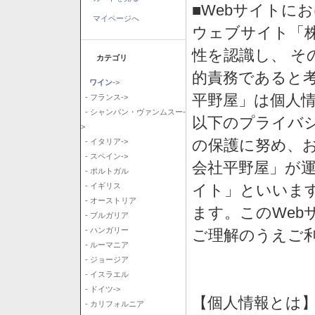
■Webサイトに
マイページへ
ウェブサイト「
性を認識し、 そ
カテゴリ
的責務であると
ワイン
->
平野屋」は個人
- フランス->
- シャンパン・ヴァンムスー-
以下のプライバ
>
の保護に努め、
- イタリア->
- スペイン->
会社平野屋」が運
- ポルトガル
イト」といいま
- イギリス
- オーストリア
ます。このWeb
- ブルガリア
- ハンガリー
ご理解のうえご
- ルーマニア
- ジョージア
- イスラエル
- ドイツ->
【個人情報とは
- カリフォルニア