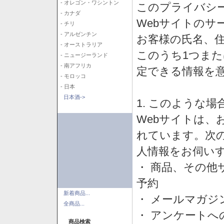
- オレゴン・ワシントン
このプライバシ
- カナダ
Webサイトのサ
- チリ
- アルゼンチン
お客様の氏名、住所
- オーストラリア
このうち1つまた
- ニュージーランド
- 南アフリカ
定できる情報を
- モロッコ
- 日本
日本酒->
1. このような
Webサイトは、
れています。次
人情報をお伺い
・ 商品、その他
予約
新着商品...
・ メールマガジ
全商品...
・ アンケートへ
商品検索