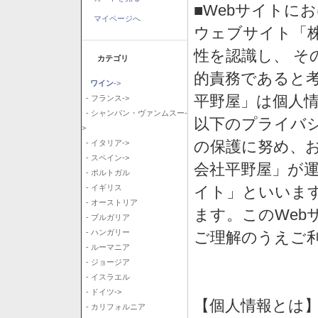
■Webサイトに
マイページへ
ウェブサイト「
性を認識し、 そ
カテゴリ
的責務であると
ワイン
->
平野屋」は個人
- フランス->
- シャンパン・ヴァンムスー-
以下のプライバ
>
の保護に努め、
- イタリア->
- スペイン->
会社平野屋」が運
- ポルトガル
イト」といいま
- イギリス
- オーストリア
ます。このWeb
- ブルガリア
- ハンガリー
ご理解のうえご
- ルーマニア
- ジョージア
- イスラエル
- ドイツ->
【個人情報とは
- カリフォルニア