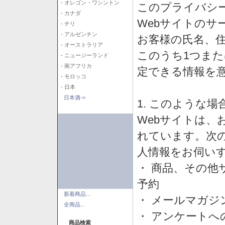
- オレゴン・ワシントン
このプライバシ
- カナダ
Webサイトのサ
- チリ
- アルゼンチン
お客様の氏名、住所
- オーストラリア
このうち1つまた
- ニュージーランド
- 南アフリカ
定できる情報を
- モロッコ
- 日本
日本酒->
1. このような
Webサイトは、
れています。次
人情報をお伺い
・ 商品、その他
予約
新着商品...
・ メールマガジ
全商品...
・ アンケートへ
商品検索