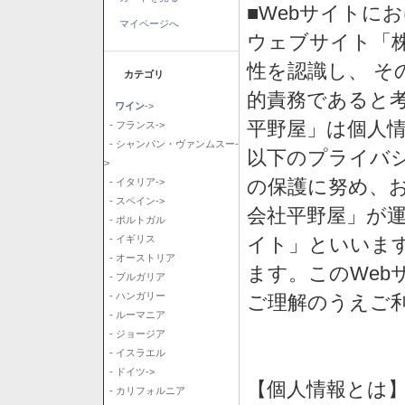
■Webサイトに
マイページへ
ウェブサイト「
性を認識し、 そ
カテゴリ
的責務であると
ワイン
->
平野屋」は個人
- フランス->
- シャンパン・ヴァンムスー-
以下のプライバ
>
の保護に努め、
- イタリア->
- スペイン->
会社平野屋」が運
- ポルトガル
イト」といいま
- イギリス
- オーストリア
ます。このWeb
- ブルガリア
- ハンガリー
ご理解のうえご
- ルーマニア
- ジョージア
- イスラエル
- ドイツ->
【個人情報とは
- カリフォルニア