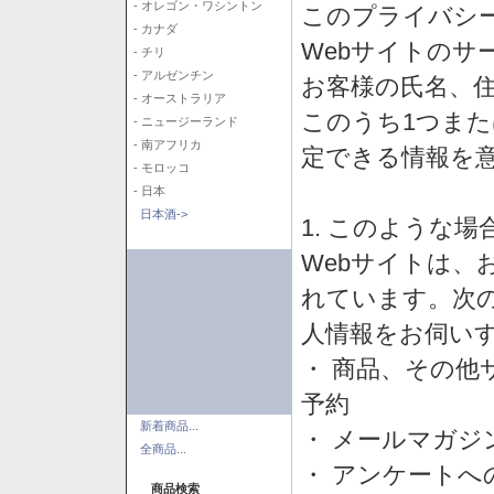
- オレゴン・ワシントン
このプライバシ
- カナダ
Webサイトのサ
- チリ
- アルゼンチン
お客様の氏名、住所
- オーストラリア
このうち1つまた
- ニュージーランド
- 南アフリカ
定できる情報を
- モロッコ
- 日本
日本酒->
1. このような
Webサイトは、
れています。次
人情報をお伺い
・ 商品、その他
予約
新着商品...
・ メールマガジ
全商品...
・ アンケートへ
商品検索