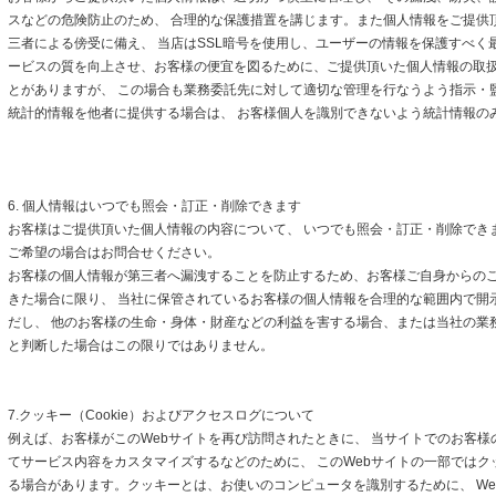
スなどの危険防止のため、 合理的な保護措置を講じます。また個人情報をご提供
三者による傍受に備え、 当店はSSL暗号を使用し、ユーザーの情報を保護すべく
ービスの質を向上させ、お客様の便宜を図るために、ご提供頂いた個人情報の取
とがありますが、 この場合も業務委託先に対して適切な管理を行なうよう指示・
統計的情報を他者に提供する場合は、 お客様個人を識別できないよう統計情報の
6. 個人情報はいつでも照会・訂正・削除できます
お客様はご提供頂いた個人情報の内容について、 いつでも照会・訂正・削除でき
ご希望の場合はお問合せください。
お客様の個人情報が第三者へ漏洩することを防止するため、お客様ご自身からの
きた場合に限り、 当社に保管されているお客様の個人情報を合理的な範囲内で開
だし、 他のお客様の生命・身体・財産などの利益を害する場合、または当社の業
と判断した場合はこの限りではありません。
7.クッキー（Cookie）およびアクセスログについて
例えば、お客様がこのWebサイトを再び訪問されたときに、 当サイトでのお客様
てサービス内容をカスタマイズするなどのために、 このWebサイトの一部ではクッキ
る場合があります。クッキーとは、お使いのコンピュータを識別するために、 We