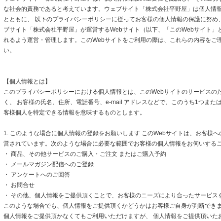
な社会的責務であると考えています。ウェブサイト「株式会社平野屋」は個人情
とともに、 以下のプライバシーポリシーに従ってお客様の個人情報の保護に努め
ブサイト「株式会社平野屋」が運営するWebサイト（以下、「このWebサイト」
れるよう運営・管理します。このWebサイトをご利用の際は、これらの内容をご
い。
【個人情報とは】
このプライバシーポリシーにおける個人情報とは、このWebサイトのサービスの
く、 お客様の氏名、住所、電話番号、e-mail アドレスなどで、このうち1つまた
客様個人を特定できる情報を意味するものとします。
1. このような場合に個人情報の登録をお願いします このWebサイトは、お客様
営されています。次のような場合に必要な範囲でお客様の個人情報をお伺いする
・ 商品、その他サービスのご購入・ご注文 またはご購入予約
・ メールマガジン配信へのご登録
・ アンケートへのご回答
・ お問合せ
・ その他、個人情報をご提供頂くことで、お客様のニーズにより合ったサービス
このような場合でも、個人情報をご提供頂くかどうかはお客様ご自身が判断できます
個人情報をご提供頂かなくてもご利用いただけますが、 個人情報をご提供頂いた