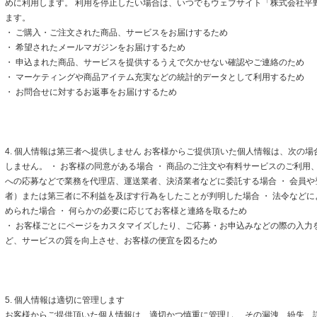
めに利用します。 利用を停止したい場合は、いつでもウェブサイト「株式会社平
ます。
・ ご購入・ご注文された商品、サービスをお届けするため
・ 希望されたメールマガジンをお届けするため
・ 申込まれた商品、サービスを提供するうえで欠かせない確認やご連絡のため
・ マーケティングや商品アイテム充実などの統計的データとして利用するため
・ お問合せに対するお返事をお届けするため
4. 個人情報は第三者へ提供しません お客様からご提供頂いた個人情報は、次の
しません。 ・ お客様の同意がある場合 ・ 商品のご注文や有料サービスのご利用
への応募などで業務を代理店、運送業者、決済業者などに委託する場合 ・ 会員
者）または第三者に不利益を及ぼす行為をしたことが判明した場合 ・ 法令など
められた場合 ・ 何らかの必要に応じてお客様と連絡を取るため
・ お客様ごとにページをカスタマイズしたり、ご応募・お申込みなどの際の入力
ど、サービスの質を向上させ、お客様の便宜を図るため
5. 個人情報は適切に管理します
お客様からご提供頂いた個人情報は、適切かつ慎重に管理し、 その漏洩、紛失、