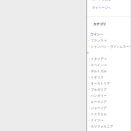
マイページへ
カテゴリ
ワイン
->
- フランス->
- シャンパン・ヴァンムスー-
>
- イタリア->
- スペイン->
- ポルトガル
- イギリス
- オーストリア
- ブルガリア
- ハンガリー
- ルーマニア
- ジョージア
- イスラエル
- ドイツ->
- カリフォルニア