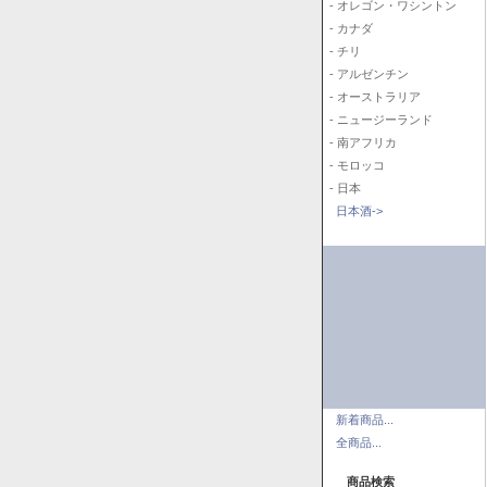
- オレゴン・ワシントン
- カナダ
- チリ
- アルゼンチン
- オーストラリア
- ニュージーランド
- 南アフリカ
- モロッコ
- 日本
日本酒->
新着商品...
全商品...
商品検索