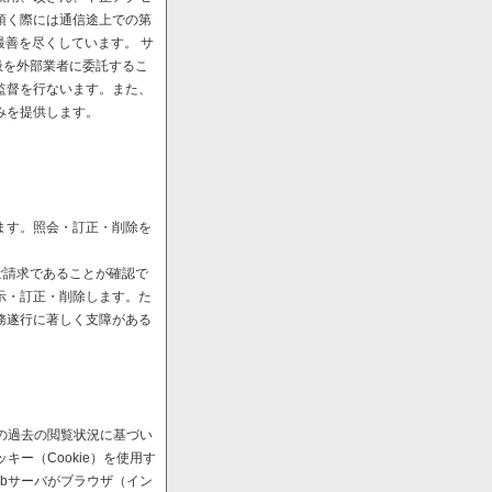
頂く際には通信途上での第
最善を尽くしています。 サ
扱を外部業者に委託するこ
監督を行ないます。また、
みを提供します。
ます。照会・訂正・削除を
ご請求であることが確認で
示・訂正・削除します。た
務遂行に著しく支障がある
の過去の閲覧状況に基づい
ー（Cookie）を使用す
bサーバがブラウザ（イン