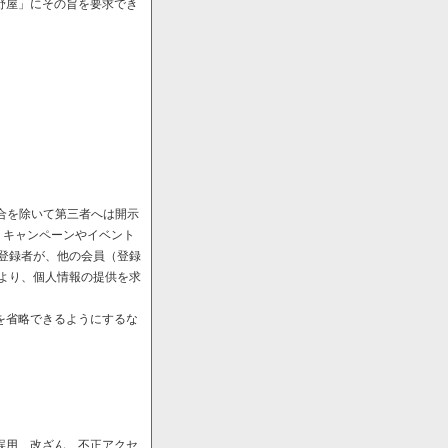
野屋」にその旨を要求でき
場合を除いて第三者へは開示
、キャンペーンやイベント
や登録者が、他の会員（登録
により、個人情報の提供を求
を省略できるようにするな
誤用、改ざん、不正アクセ