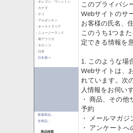
- オレゴン・ワシントン
このプライバシ
- カナダ
Webサイトのサ
- チリ
- アルゼンチン
お客様の氏名、住所
- オーストラリア
このうち1つまた
- ニュージーランド
- 南アフリカ
定できる情報を
- モロッコ
- 日本
日本酒->
1. このような
Webサイトは、
れています。次
人情報をお伺い
・ 商品、その他
予約
新着商品...
・ メールマガジ
全商品...
・ アンケートへ
商品検索