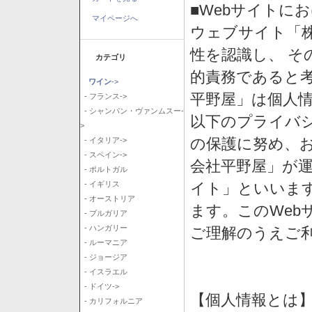
■Webサイトに
マイページへ
ウェブサイト「
性を認識し、 そ
カテゴリ
的責務であると
ワイン
->
平野屋」は個人
- フランス->
- シャンパン・ヴァンムスー-
以下のプライバ
>
の保護に努め、
- イタリア->
- スペイン->
会社平野屋」が運
- ポルトガル
イト」といいま
- イギリス
- オーストリア
ます。このWeb
- ブルガリア
- ハンガリー
ご理解のうえご
- ルーマニア
- ジョージア
- イスラエル
- ドイツ->
【個人情報とは
- カリフォルニア