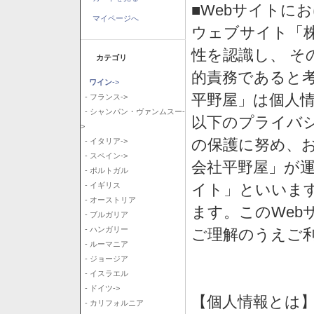
■Webサイトに
マイページへ
ウェブサイト「
性を認識し、 そ
カテゴリ
的責務であると
ワイン
->
平野屋」は個人
- フランス->
- シャンパン・ヴァンムスー-
以下のプライバ
>
の保護に努め、
- イタリア->
- スペイン->
会社平野屋」が運
- ポルトガル
イト」といいま
- イギリス
- オーストリア
ます。このWeb
- ブルガリア
- ハンガリー
ご理解のうえご
- ルーマニア
- ジョージア
- イスラエル
- ドイツ->
【個人情報とは
- カリフォルニア