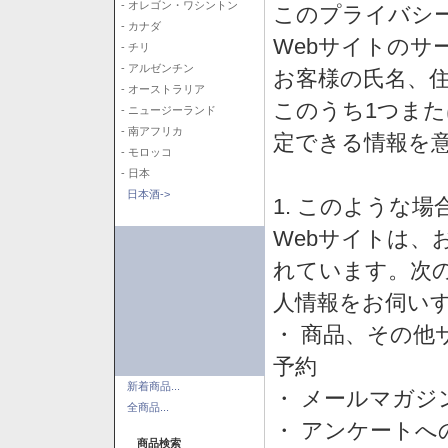
- オレゴン・ワシントン
このプライバシ
- カナダ
Webサイトのサ
- チリ
- アルゼンチン
お客様の氏名、住所
- オーストラリア
このうち1つまた
- ニュージーランド
- 南アフリカ
定できる情報を
- モロッコ
- 日本
日本酒->
1. このような
Webサイトは、
れています。次
人情報をお伺い
・ 商品、その他
予約
新着商品...
・ メールマガジ
全商品...
・ アンケートへ
商品検索