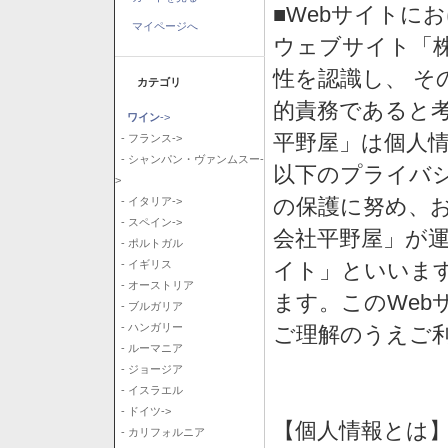
■Webサイトに
マイページへ
ウェブサイト「
性を認識し、 そ
カテゴリ
的責務であると
ワイン
->
平野屋」は個人
- フランス->
- シャンパン・ヴァンムスー-
以下のプライバ
>
の保護に努め、
- イタリア->
- スペイン->
会社平野屋」が運
- ポルトガル
イト」といいま
- イギリス
- オーストリア
ます。このWeb
- ブルガリア
- ハンガリー
ご理解のうえご
- ルーマニア
- ジョージア
- イスラエル
- ドイツ->
【個人情報とは
- カリフォルニア