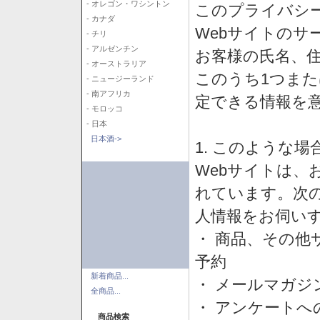
- オレゴン・ワシントン
このプライバシ
- カナダ
Webサイトのサ
- チリ
- アルゼンチン
お客様の氏名、住所
- オーストラリア
このうち1つまた
- ニュージーランド
- 南アフリカ
定できる情報を
- モロッコ
- 日本
日本酒->
1. このような
Webサイトは、
れています。次
人情報をお伺い
・ 商品、その他
予約
新着商品...
・ メールマガジ
全商品...
・ アンケートへ
商品検索