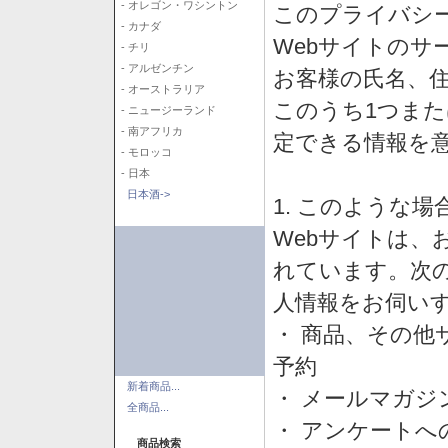
- オレゴン・ワシントン
このプライバシ
- カナダ
Webサイトのサ
- チリ
- アルゼンチン
お客様の氏名、住所
- オーストラリア
このうち1つまた
- ニュージーランド
- 南アフリカ
定できる情報を
- モロッコ
- 日本
日本酒->
1. このような
Webサイトは、
れています。次
人情報をお伺い
・ 商品、その他
予約
新着商品...
・ メールマガジ
全商品...
・ アンケートへ
商品検索