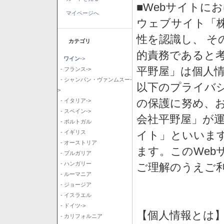
■Webサイトに
マイページへ
ウェブサイト「
性を認識し、 そ
カテゴリ
的責務であると
ワイン
->
平野屋」は個人
- フランス->
- シャンパン・ヴァンムスー-
以下のプライバ
>
の保護に努め、
- イタリア->
- スペイン->
会社平野屋」が運
- ポルトガル
イト」といいま
- イギリス
- オーストリア
ます。このWeb
- ブルガリア
- ハンガリー
ご理解のうえご
- ルーマニア
- ジョージア
- イスラエル
- ドイツ->
【個人情報とは
- カリフォルニア