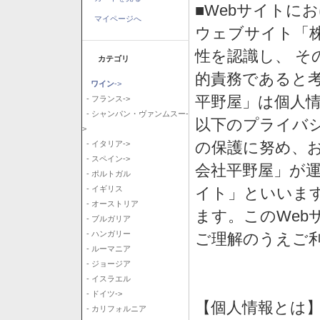
■Webサイトに
マイページへ
ウェブサイト「
性を認識し、 そ
カテゴリ
的責務であると
ワイン
->
平野屋」は個人
- フランス->
- シャンパン・ヴァンムスー-
以下のプライバ
>
の保護に努め、
- イタリア->
- スペイン->
会社平野屋」が運
- ポルトガル
イト」といいま
- イギリス
- オーストリア
ます。このWeb
- ブルガリア
- ハンガリー
ご理解のうえご
- ルーマニア
- ジョージア
- イスラエル
- ドイツ->
【個人情報とは
- カリフォルニア