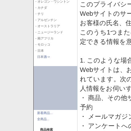
- オレゴン・ワシントン
このプライバシ
- カナダ
Webサイトのサ
- チリ
- アルゼンチン
お客様の氏名、住所
- オーストラリア
このうち1つまた
- ニュージーランド
- 南アフリカ
定できる情報を
- モロッコ
- 日本
日本酒->
1. このような
Webサイトは、
れています。次
人情報をお伺い
・ 商品、その他
予約
新着商品...
・ メールマガジ
全商品...
・ アンケートへ
商品検索