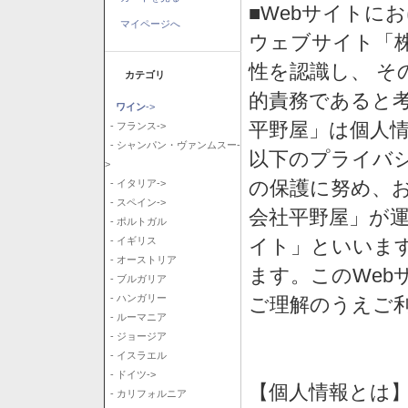
■Webサイトに
マイページへ
ウェブサイト「
性を認識し、 そ
カテゴリ
的責務であると
ワイン
->
平野屋」は個人
- フランス->
- シャンパン・ヴァンムスー-
以下のプライバ
>
の保護に努め、
- イタリア->
- スペイン->
会社平野屋」が運
- ポルトガル
イト」といいま
- イギリス
- オーストリア
ます。このWeb
- ブルガリア
- ハンガリー
ご理解のうえご
- ルーマニア
- ジョージア
- イスラエル
- ドイツ->
【個人情報とは
- カリフォルニア