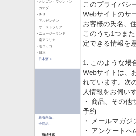
- オレゴン・ワシントン
このプライバシ
- カナダ
Webサイトのサ
- チリ
- アルゼンチン
お客様の氏名、住所
- オーストラリア
このうち1つまた
- ニュージーランド
- 南アフリカ
定できる情報を
- モロッコ
- 日本
日本酒->
1. このような
Webサイトは、
れています。次
人情報をお伺い
・ 商品、その他
予約
新着商品...
・ メールマガジ
全商品...
・ アンケートへ
商品検索