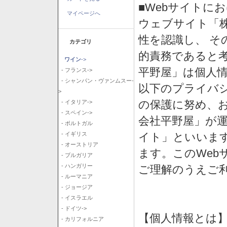
■Webサイトに
マイページへ
ウェブサイト「
性を認識し、 そ
カテゴリ
的責務であると
ワイン
->
平野屋」は個人
- フランス->
- シャンパン・ヴァンムスー-
以下のプライバ
>
の保護に努め、
- イタリア->
- スペイン->
会社平野屋」が運
- ポルトガル
イト」といいま
- イギリス
- オーストリア
ます。このWeb
- ブルガリア
- ハンガリー
ご理解のうえご
- ルーマニア
- ジョージア
- イスラエル
- ドイツ->
【個人情報とは
- カリフォルニア