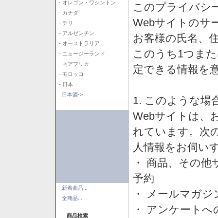
- オレゴン・ワシントン
このプライバシ
- カナダ
Webサイトのサ
- チリ
- アルゼンチン
お客様の氏名、住所
- オーストラリア
このうち1つまた
- ニュージーランド
- 南アフリカ
定できる情報を
- モロッコ
- 日本
日本酒->
1. このような
Webサイトは、
れています。次
人情報をお伺い
・ 商品、その他
予約
新着商品...
・ メールマガジ
全商品...
・ アンケートへ
商品検索