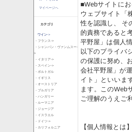
■Webサイトに
マイページへ
ウェブサイト「
性を認識し、 そ
カテゴリ
的責務であると
ワイン
->
平野屋」は個人
- フランス->
- シャンパン・ヴァンムスー-
以下のプライバ
>
の保護に努め、
- イタリア->
- スペイン->
会社平野屋」が運
- ポルトガル
イト」といいま
- イギリス
- オーストリア
ます。このWeb
- ブルガリア
- ハンガリー
ご理解のうえご
- ルーマニア
- ジョージア
- イスラエル
- ドイツ->
【個人情報とは
- カリフォルニア