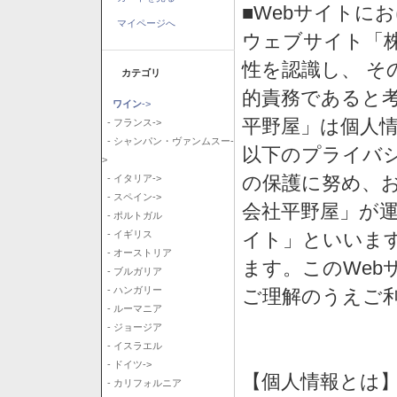
■Webサイトに
マイページへ
ウェブサイト「
性を認識し、 そ
カテゴリ
的責務であると
ワイン
->
平野屋」は個人
- フランス->
- シャンパン・ヴァンムスー-
以下のプライバ
>
の保護に努め、
- イタリア->
- スペイン->
会社平野屋」が運
- ポルトガル
イト」といいま
- イギリス
- オーストリア
ます。このWeb
- ブルガリア
- ハンガリー
ご理解のうえご
- ルーマニア
- ジョージア
- イスラエル
- ドイツ->
【個人情報とは
- カリフォルニア