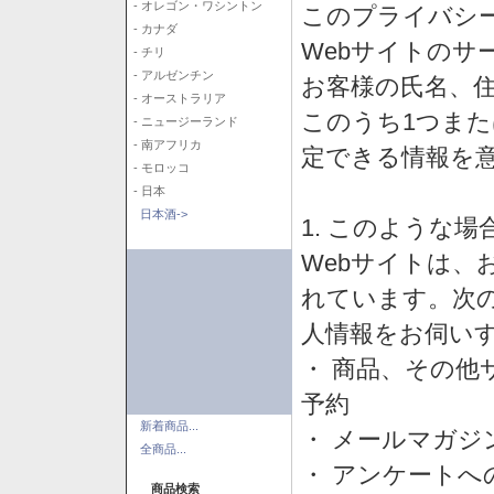
- オレゴン・ワシントン
このプライバシ
- カナダ
Webサイトのサ
- チリ
- アルゼンチン
お客様の氏名、住所
- オーストラリア
このうち1つまた
- ニュージーランド
- 南アフリカ
定できる情報を
- モロッコ
- 日本
日本酒->
1. このような
Webサイトは、
れています。次
人情報をお伺い
・ 商品、その他
予約
新着商品...
・ メールマガジ
全商品...
・ アンケートへ
商品検索