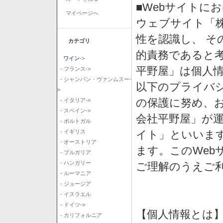
■Webサイトに
マイページへ
ウェブサイト「
性を認識し、 そ
カテゴリ
的責務であると
ワイン
->
平野屋」は個人
- フランス->
- シャンパン・ヴァンムスー-
以下のプライバ
>
の保護に努め、
- イタリア->
- スペイン->
会社平野屋」が運
- ポルトガル
イト」といいま
- イギリス
- オーストリア
ます。このWeb
- ブルガリア
- ハンガリー
ご理解のうえご
- ルーマニア
- ジョージア
- イスラエル
- ドイツ->
【個人情報とは
- カリフォルニア