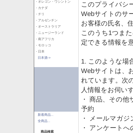
- オレゴン・ワシントン
このプライバシ
- カナダ
Webサイトのサ
- チリ
- アルゼンチン
お客様の氏名、住所
- オーストラリア
このうち1つまた
- ニュージーランド
- 南アフリカ
定できる情報を
- モロッコ
- 日本
日本酒->
1. このような
Webサイトは、
れています。次
人情報をお伺い
・ 商品、その他
予約
新着商品...
・ メールマガジ
全商品...
・ アンケートへ
商品検索