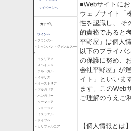
■Webサイトに
マイページへ
ウェブサイト「
性を認識し、 そ
カテゴリ
的責務であると
ワイン
->
平野屋」は個人
- フランス->
- シャンパン・ヴァンムスー-
以下のプライバ
>
の保護に努め、
- イタリア->
- スペイン->
会社平野屋」が運
- ポルトガル
イト」といいま
- イギリス
- オーストリア
ます。このWeb
- ブルガリア
- ハンガリー
ご理解のうえご
- ルーマニア
- ジョージア
- イスラエル
- ドイツ->
【個人情報とは
- カリフォルニア