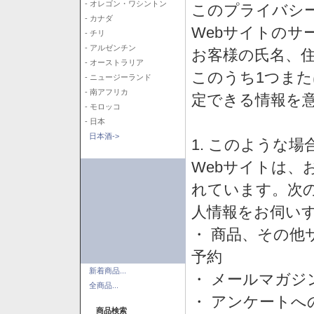
- オレゴン・ワシントン
このプライバシ
- カナダ
Webサイトのサ
- チリ
- アルゼンチン
お客様の氏名、住所
- オーストラリア
このうち1つまた
- ニュージーランド
- 南アフリカ
定できる情報を
- モロッコ
- 日本
日本酒->
1. このような
Webサイトは、
れています。次
人情報をお伺い
・ 商品、その他
予約
新着商品...
・ メールマガジ
全商品...
・ アンケートへ
商品検索