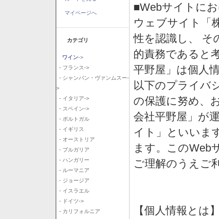
■Webサイトに
マイページへ
ウェブサイト「
性を認識し、 そ
カテゴリ
的責務であると
ワイン
->
平野屋」は個人
- フランス->
- シャンパン・ヴァンムスー-
以下のプライバ
>
の保護に努め、
- イタリア->
- スペイン->
会社平野屋」が運
- ポルトガル
イト」といいま
- イギリス
- オーストリア
ます。このWeb
- ブルガリア
- ハンガリー
ご理解のうえご
- ルーマニア
- ジョージア
- イスラエル
- ドイツ->
【個人情報とは
- カリフォルニア