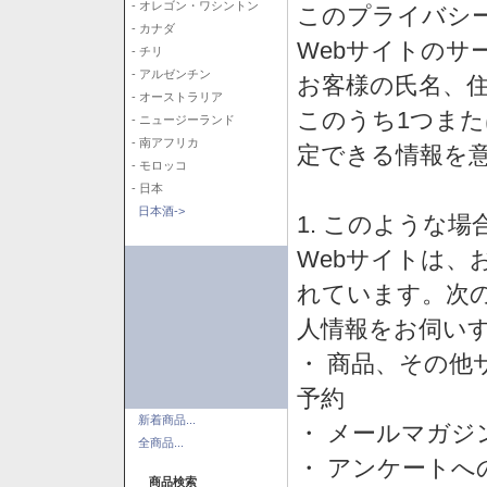
- オレゴン・ワシントン
このプライバシ
- カナダ
Webサイトのサ
- チリ
- アルゼンチン
お客様の氏名、住所
- オーストラリア
このうち1つまた
- ニュージーランド
- 南アフリカ
定できる情報を
- モロッコ
- 日本
日本酒->
1. このような
Webサイトは、
れています。次
人情報をお伺い
・ 商品、その他
予約
新着商品...
・ メールマガジ
全商品...
・ アンケートへ
商品検索