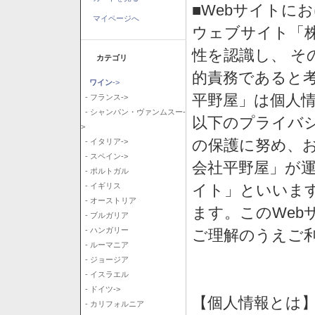
■Webサイトに
マイページへ
ウェブサイト「
性を認識し、 そ
カテゴリ
的責務であると
ワイン
->
平野屋」は個人
- フランス->
- シャンパン・ヴァンムスー-
以下のプライバ
>
の保護に努め、
- イタリア->
- スペイン->
会社平野屋」が運
- ポルトガル
イト」といいま
- イギリス
- オーストリア
ます。このWeb
- ブルガリア
- ハンガリー
ご理解のうえご
- ルーマニア
- ジョージア
- イスラエル
- ドイツ->
【個人情報とは
- カリフォルニア