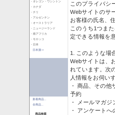
- オレゴン・ワシントン
このプライバシ
- カナダ
Webサイトのサ
- チリ
- アルゼンチン
お客様の氏名、住所
- オーストラリア
このうち1つまた
- ニュージーランド
- 南アフリカ
定できる情報を
- モロッコ
- 日本
日本酒->
1. このような
Webサイトは、
れています。次
人情報をお伺い
・ 商品、その他
予約
新着商品...
・ メールマガジ
全商品...
・ アンケートへ
商品検索