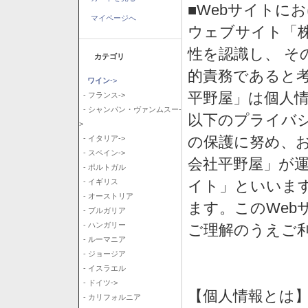
■Webサイトに
マイページへ
ウェブサイト「
性を認識し、 そ
カテゴリ
的責務であると
ワイン
->
平野屋」は個人
- フランス->
- シャンパン・ヴァンムスー-
以下のプライバ
>
の保護に努め、
- イタリア->
- スペイン->
会社平野屋」が運
- ポルトガル
イト」といいま
- イギリス
- オーストリア
ます。このWeb
- ブルガリア
- ハンガリー
ご理解のうえご
- ルーマニア
- ジョージア
- イスラエル
- ドイツ->
【個人情報とは
- カリフォルニア