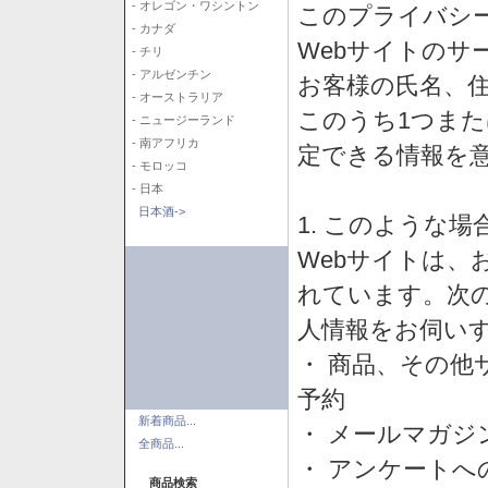
- オレゴン・ワシントン
このプライバシ
- カナダ
Webサイトのサ
- チリ
- アルゼンチン
お客様の氏名、住所
- オーストラリア
このうち1つまた
- ニュージーランド
- 南アフリカ
定できる情報を
- モロッコ
- 日本
日本酒->
1. このような
Webサイトは、
れています。次
人情報をお伺い
・ 商品、その他
予約
新着商品...
・ メールマガジ
全商品...
・ アンケートへ
商品検索