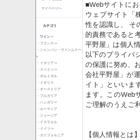
■Webサイトに
マイページへ
ウェブサイト「
性を認識し、 そ
カテゴリ
的責務であると
ワイン
->
平野屋」は個人
- フランス->
- シャンパン・ヴァンムスー-
以下のプライバ
>
の保護に努め、
- イタリア->
- スペイン->
会社平野屋」が運
- ポルトガル
イト」といいま
- イギリス
- オーストリア
ます。このWeb
- ブルガリア
- ハンガリー
ご理解のうえご
- ルーマニア
- ジョージア
- イスラエル
- ドイツ->
【個人情報とは
- カリフォルニア