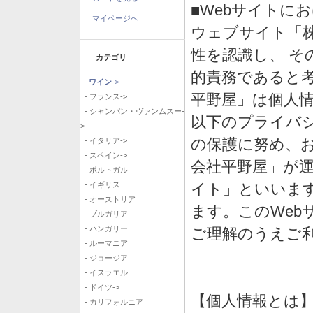
■Webサイトに
マイページへ
ウェブサイト「
性を認識し、 そ
カテゴリ
的責務であると
ワイン
->
平野屋」は個人
- フランス->
- シャンパン・ヴァンムスー-
以下のプライバ
>
の保護に努め、
- イタリア->
- スペイン->
会社平野屋」が運
- ポルトガル
イト」といいま
- イギリス
- オーストリア
ます。このWeb
- ブルガリア
- ハンガリー
ご理解のうえご
- ルーマニア
- ジョージア
- イスラエル
- ドイツ->
【個人情報とは
- カリフォルニア