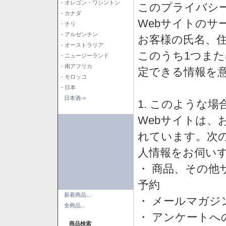
- オレゴン・ワシントン
このプライバシ
- カナダ
Webサイトのサ
- チリ
- アルゼンチン
お客様の氏名、住所
- オーストラリア
このうち1つまた
- ニュージーランド
- 南アフリカ
定できる情報を
- モロッコ
- 日本
日本酒->
1. このような
Webサイトは、
れています。次
人情報をお伺い
・ 商品、その他
予約
新着商品...
・ メールマガジ
全商品...
・ アンケートへ
商品検索