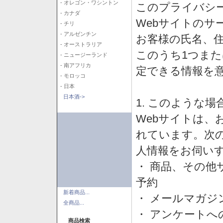
- オレゴン・ワシントン
このプライバシ
- カナダ
Webサイトのサ
- チリ
- アルゼンチン
お客様の氏名、住所
- オーストラリア
このうち1つまた
- ニュージーランド
- 南アフリカ
定できる情報を
- モロッコ
- 日本
日本酒->
1. このような
Webサイトは、
れています。次
人情報をお伺い
・ 商品、その他
予約
新着商品...
・ メールマガジ
全商品...
・ アンケートへ
商品検索