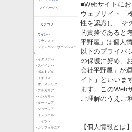
■Webサイトに
マイページへ
ウェブサイト「
性を認識し、 そ
カテゴリ
的責務であると
ワイン
->
平野屋」は個人
- フランス->
- シャンパン・ヴァンムスー-
以下のプライバ
>
の保護に努め、
- イタリア->
- スペイン->
会社平野屋」が運
- ポルトガル
イト」といいま
- イギリス
- オーストリア
ます。このWeb
- ブルガリア
- ハンガリー
ご理解のうえご
- ルーマニア
- ジョージア
- イスラエル
- ドイツ->
【個人情報とは
- カリフォルニア