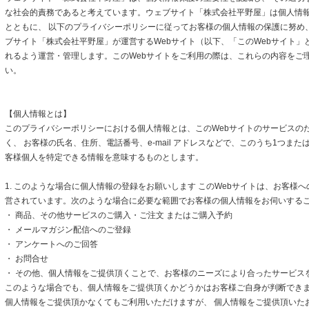
な社会的責務であると考えています。ウェブサイト「株式会社平野屋」は個人情
とともに、 以下のプライバシーポリシーに従ってお客様の個人情報の保護に努め
ブサイト「株式会社平野屋」が運営するWebサイト（以下、「このWebサイト」
れるよう運営・管理します。このWebサイトをご利用の際は、これらの内容をご
い。
【個人情報とは】
このプライバシーポリシーにおける個人情報とは、このWebサイトのサービスの
く、 お客様の氏名、住所、電話番号、e-mail アドレスなどで、このうち1つまた
客様個人を特定できる情報を意味するものとします。
1. このような場合に個人情報の登録をお願いします このWebサイトは、お客様
営されています。次のような場合に必要な範囲でお客様の個人情報をお伺いする
・ 商品、その他サービスのご購入・ご注文 またはご購入予約
・ メールマガジン配信へのご登録
・ アンケートへのご回答
・ お問合せ
・ その他、個人情報をご提供頂くことで、お客様のニーズにより合ったサービス
このような場合でも、個人情報をご提供頂くかどうかはお客様ご自身が判断できます
個人情報をご提供頂かなくてもご利用いただけますが、 個人情報をご提供頂いた