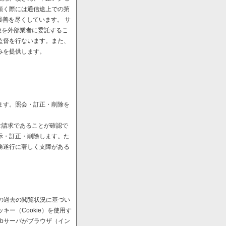
頂く際には通信途上での第
最善を尽くしています。 サ
扱を外部業者に委託するこ
監督を行ないます。また、
みを提供します。
ます。照会・訂正・削除を
ご請求であることが確認で
示・訂正・削除します。た
務遂行に著しく支障がある
の過去の閲覧状況に基づい
ー（Cookie）を使用す
bサーバがブラウザ（イン