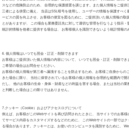
スなどの危険防止のため、 合理的な保護措置を講じます。また個人情報をご提供
三者による傍受に備え、 当店はSSL暗号を使用し、ユーザーの情報を保護すべく
ービスの質を向上させ、お客様の便宜を図るために、ご提供頂いた個人情報の取
とがありますが、 この場合も業務委託先に対して適切な管理を行なうよう指示・
統計的情報を他者に提供する場合は、 お客様個人を識別できないよう統計情報の
6. 個人情報はいつでも照会・訂正・削除できます
お客様はご提供頂いた個人情報の内容について、 いつでも照会・訂正・削除でき
ご希望の場合はお問合せください。
お客様の個人情報が第三者へ漏洩することを防止するため、お客様ご自身からの
きた場合に限り、 当社に保管されているお客様の個人情報を合理的な範囲内で開
だし、 他のお客様の生命・身体・財産などの利益を害する場合、または当社の業
と判断した場合はこの限りではありません。
7.クッキー（Cookie）およびアクセスログについて
例えば、お客様がこのWebサイトを再び訪問されたときに、 当サイトでのお客様
てサービス内容をカスタマイズするなどのために、 このWebサイトの一部ではクッキ
る場合があります。クッキーとは、お使いのコンピュータを識別するために、 We