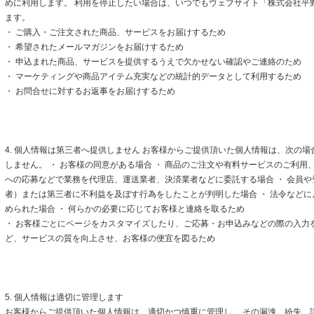
めに利用します。 利用を停止したい場合は、いつでもウェブサイト「株式会社平
ます。
・ ご購入・ご注文された商品、サービスをお届けするため
・ 希望されたメールマガジンをお届けするため
・ 申込まれた商品、サービスを提供するうえで欠かせない確認やご連絡のため
・ マーケティングや商品アイテム充実などの統計的データとして利用するため
・ お問合せに対するお返事をお届けするため
4. 個人情報は第三者へ提供しません お客様からご提供頂いた個人情報は、次の
しません。 ・ お客様の同意がある場合 ・ 商品のご注文や有料サービスのご利用
への応募などで業務を代理店、運送業者、決済業者などに委託する場合 ・ 会員
者）または第三者に不利益を及ぼす行為をしたことが判明した場合 ・ 法令など
められた場合 ・ 何らかの必要に応じてお客様と連絡を取るため
・ お客様ごとにページをカスタマイズしたり、ご応募・お申込みなどの際の入力
ど、サービスの質を向上させ、お客様の便宜を図るため
5. 個人情報は適切に管理します
お客様からご提供頂いた個人情報は、適切かつ慎重に管理し、 その漏洩、紛失、