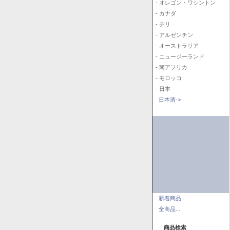
- オレゴン・ワシントン
- カナダ
- チリ
- アルゼンチン
- オーストラリア
- ニュージーランド
- 南アフリカ
- モロッコ
- 日本
日本酒->
新着商品...
全商品...
商品検索