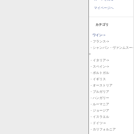
マイページへ
カテゴリ
ワイン
->
- フランス->
- シャンパン・ヴァンムスー-
>
- イタリア->
- スペイン->
- ポルトガル
- イギリス
- オーストリア
- ブルガリア
- ハンガリー
- ルーマニア
- ジョージア
- イスラエル
- ドイツ->
- カリフォルニア