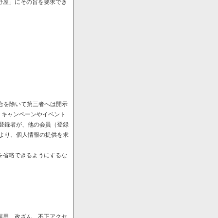
野屋」にその旨を要求でき
場合を除いて第三者へは開示
、キャンペーンやイベント
や登録者が、他の会員（登録
により、個人情報の提供を求
を省略できるようにするな
誤用、改ざん、不正アクセ