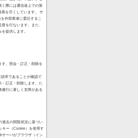
頂く際には通信途上での第
最善を尽くしています。 サ
扱を外部業者に委託するこ
監督を行ないます。また、
みを提供します。
ます。照会・訂正・削除を
ご請求であることが確認で
示・訂正・削除します。た
務遂行に著しく支障がある
の過去の閲覧状況に基づい
ー（Cookie）を使用す
bサーバがブラウザ（イン