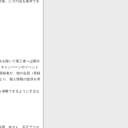
野屋」にその旨を要求でき
場合を除いて第三者へは開示
、キャンペーンやイベント
や登録者が、他の会員（登録
により、個人情報の提供を求
を省略できるようにするな
誤用、改ざん、不正アクセ