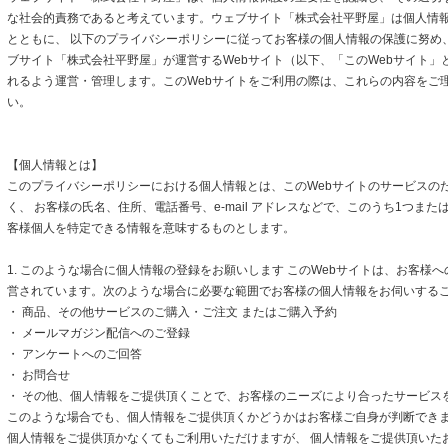
な社会的責務であると考えています。ウェブサイト「株式会社平野屋」は個人情
とともに、 以下のプライバシーポリシーに従ってお客様の個人情報の保護に努め
ブサイト「株式会社平野屋」が運営するWebサイト（以下、「このWebサイト」
れるよう運営・管理します。このWebサイトをご利用の際は、これらの内容をご
い。
【個人情報とは】
このプライバシーポリシーにおける個人情報とは、このWebサイトのサービスの
く、 お客様の氏名、住所、電話番号、e-mail アドレスなどで、このうち1つまた
客様個人を特定できる情報を意味するものとします。
1. このような場合に個人情報の登録をお願いします このWebサイトは、お客様
営されています。次のような場合に必要な範囲でお客様の個人情報をお伺いする
・ 商品、その他サービスのご購入・ご注文 またはご購入予約
・ メールマガジン配信へのご登録
・ アンケートへのご回答
・ お問合せ
・ その他、個人情報をご提供頂くことで、お客様のニーズにより合ったサービス
このような場合でも、個人情報をご提供頂くかどうかはお客様ご自身が判断できます
個人情報をご提供頂かなくてもご利用いただけますが、 個人情報をご提供頂いた