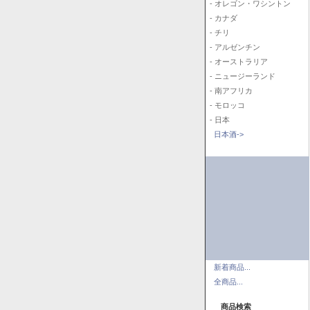
- オレゴン・ワシントン
- カナダ
- チリ
- アルゼンチン
- オーストラリア
- ニュージーランド
- 南アフリカ
- モロッコ
- 日本
日本酒->
新着商品...
全商品...
商品検索