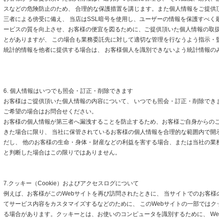
スなどの危険防止のため、 合理的な保護措置を講じます。また個人情報をご提供
三者による傍受に備え、 当店はSSL暗号を使用し、ユーザーの情報を保護すべく
ービスの質を向上させ、お客様の便宜を図るために、ご提供頂いた個人情報の取
とがありますが、 この場合も業務委託先に対して適切な管理を行なうよう指示・
統計的情報を他者に提供する場合は、 お客様個人を識別できないよう統計情報の
6. 個人情報はいつでも照会・訂正・削除できます
お客様はご提供頂いた個人情報の内容について、 いつでも照会・訂正・削除でき
ご希望の場合はお問合せください。
お客様の個人情報が第三者へ漏洩することを防止するため、お客様ご自身からの
きた場合に限り、 当社に保管されているお客様の個人情報を合理的な範囲内で開
だし、 他のお客様の生命・身体・財産などの利益を害する場合、または当社の業
と判断した場合はこの限りではありません。
7.クッキー（Cookie）およびアクセスログについて
例えば、お客様がこのWebサイトを再び訪問されたときに、 当サイトでのお客様
てサービス内容をカスタマイズするなどのために、 このWebサイトの一部ではクッキ
る場合があります。クッキーとは、お使いのコンピュータを識別するために、 We