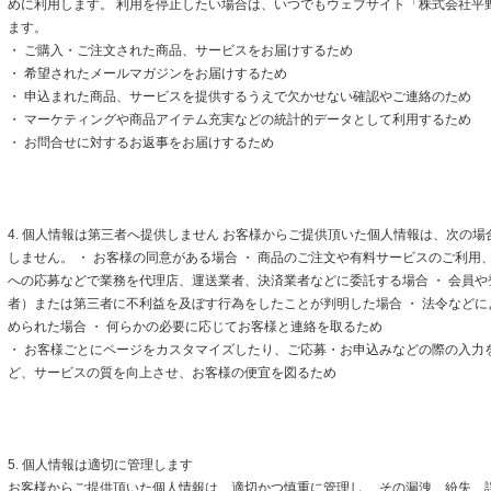
めに利用します。 利用を停止したい場合は、いつでもウェブサイト「株式会社平
ます。
・ ご購入・ご注文された商品、サービスをお届けするため
・ 希望されたメールマガジンをお届けするため
・ 申込まれた商品、サービスを提供するうえで欠かせない確認やご連絡のため
・ マーケティングや商品アイテム充実などの統計的データとして利用するため
・ お問合せに対するお返事をお届けするため
4. 個人情報は第三者へ提供しません お客様からご提供頂いた個人情報は、次の
しません。 ・ お客様の同意がある場合 ・ 商品のご注文や有料サービスのご利用
への応募などで業務を代理店、運送業者、決済業者などに委託する場合 ・ 会員
者）または第三者に不利益を及ぼす行為をしたことが判明した場合 ・ 法令など
められた場合 ・ 何らかの必要に応じてお客様と連絡を取るため
・ お客様ごとにページをカスタマイズしたり、ご応募・お申込みなどの際の入力
ど、サービスの質を向上させ、お客様の便宜を図るため
5. 個人情報は適切に管理します
お客様からご提供頂いた個人情報は、適切かつ慎重に管理し、 その漏洩、紛失、