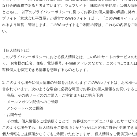
な社会的責務であると考えています。ウェブサイト「株式会社平野屋」は個人情
とともに、 以下のプライバシーポリシーに従ってお客様の個人情報の保護に努め
ブサイト「株式会社平野屋」が運営するWebサイト（以下、「このWebサイト」
れるよう運営・管理します。このWebサイトをご利用の際は、これらの内容をご
い。
【個人情報とは】
このプライバシーポリシーにおける個人情報とは、このWebサイトのサービスの
く、 お客様の氏名、住所、電話番号、e-mail アドレスなどで、このうち1つまた
客様個人を特定できる情報を意味するものとします。
1. このような場合に個人情報の登録をお願いします このWebサイトは、お客様
営されています。次のような場合に必要な範囲でお客様の個人情報をお伺いする
・ 商品、その他サービスのご購入・ご注文 またはご購入予約
・ メールマガジン配信へのご登録
・ アンケートへのご回答
・ お問合せ
・ その他、個人情報をご提供頂くことで、お客様のニーズにより合ったサービス
このような場合でも、個人情報をご提供頂くかどうかはお客様ご自身が判断できます
個人情報をご提供頂かなくてもご利用いただけますが、 個人情報をご提供頂いた