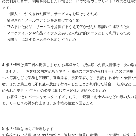
めに利用します。 利用を停止したい場合は、いつでもウェブサイト「株式会社平
ます。
・ ご購入・ご注文された商品、サービスをお届けするため
・ 希望されたメールマガジンをお届けするため
・ 申込まれた商品、サービスを提供するうえで欠かせない確認やご連絡のため
・ マーケティングや商品アイテム充実などの統計的データとして利用するため
・ お問合せに対するお返事をお届けするため
4. 個人情報は第三者へ提供しません お客様からご提供頂いた個人情報は、次の
しません。 ・ お客様の同意がある場合 ・ 商品のご注文や有料サービスのご利用
への応募などで業務を代理店、運送業者、決済業者などに委託する場合 ・ 会員
者）または第三者に不利益を及ぼす行為をしたことが判明した場合 ・ 法令など
められた場合 ・ 何らかの必要に応じてお客様と連絡を取るため
・ お客様ごとにページをカスタマイズしたり、ご応募・お申込みなどの際の入力
ど、サービスの質を向上させ、お客様の便宜を図るため
5. 個人情報は適切に管理します
お客様からご提供頂いた個人情報は、適切かつ慎重に管理し、 その漏洩、紛失、