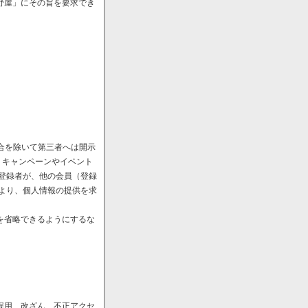
野屋」にその旨を要求でき
場合を除いて第三者へは開示
、キャンペーンやイベント
や登録者が、他の会員（登録
により、個人情報の提供を求
を省略できるようにするな
誤用、改ざん、不正アクセ