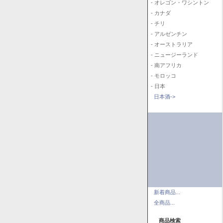
- オレゴン・ワシントン
- カナダ
- チリ
- アルゼンチン
- オーストラリア
- ニュージーランド
- 南アフリカ
- モロッコ
- 日本
日本酒->
新着商品...
全商品...
商品検索