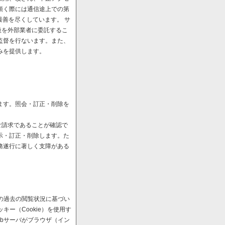
頂く際には通信途上での第
最善を尽くしています。 サ
扱を外部業者に委託するこ
監督を行ないます。また、
みを提供します。
ます。照会・訂正・削除を
ご請求であることが確認で
示・訂正・削除します。た
務遂行に著しく支障がある
の過去の閲覧状況に基づい
ー（Cookie）を使用す
bサーバがブラウザ（イン