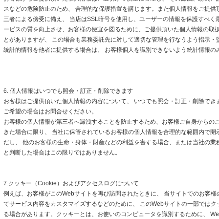
スなどの危険防止のため、 合理的な保護措置を講じます。また個人情報をご提供
三者による傍受に備え、 当店はSSL暗号を使用し、ユーザーの情報を保護すべく
ービスの質を向上させ、お客様の便宜を図るために、ご提供頂いた個人情報の取
とがありますが、 この場合も業務委託先に対して適切な管理を行なうよう指示・
統計的情報を他者に提供する場合は、 お客様個人を識別できないよう統計情報の
6. 個人情報はいつでも照会・訂正・削除できます
お客様はご提供頂いた個人情報の内容について、 いつでも照会・訂正・削除でき
ご希望の場合はお問合せください。
お客様の個人情報が第三者へ漏洩することを防止するため、お客様ご自身からの
きた場合に限り、 当社に保管されているお客様の個人情報を合理的な範囲内で開
だし、 他のお客様の生命・身体・財産などの利益を害する場合、または当社の業
と判断した場合はこの限りではありません。
7.クッキー（Cookie）およびアクセスログについて
例えば、お客様がこのWebサイトを再び訪問されたときに、 当サイトでのお客様
てサービス内容をカスタマイズするなどのために、 このWebサイトの一部ではクッキ
る場合があります。クッキーとは、お使いのコンピュータを識別するために、 We