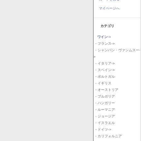
マイページへ
カテゴリ
ワイン
->
- フランス->
- シャンパン・ヴァンムスー-
>
- イタリア->
- スペイン->
- ポルトガル
- イギリス
- オーストリア
- ブルガリア
- ハンガリー
- ルーマニア
- ジョージア
- イスラエル
- ドイツ->
- カリフォルニア