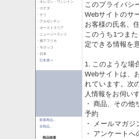
- オレゴン・ワシントン
このプライバシ
- カナダ
Webサイトのサ
- チリ
- アルゼンチン
お客様の氏名、住所
- オーストラリア
このうち1つまた
- ニュージーランド
- 南アフリカ
定できる情報を
- モロッコ
- 日本
日本酒->
1. このような
Webサイトは、
れています。次
人情報をお伺い
・ 商品、その他
予約
新着商品...
・ メールマガジ
全商品...
・ アンケートへ
商品検索