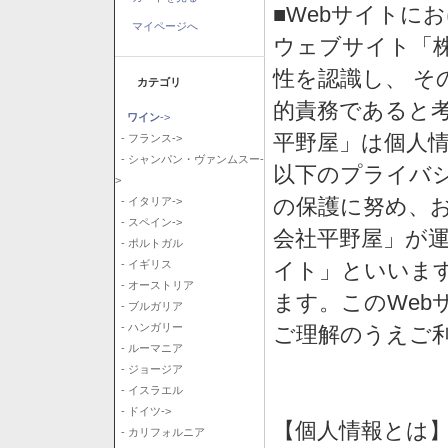
■Webサイトに
マイページへ
ウェブサイト「
性を認識し、 そ
カテゴリ
的責務であると
ワイン
->
平野屋」は個人
- フランス->
- シャンパン・ヴァンムスー-
以下のプライバ
>
の保護に努め、
- イタリア->
- スペイン->
会社平野屋」が運
- ポルトガル
イト」といいま
- イギリス
- オーストリア
ます。このWeb
- ブルガリア
- ハンガリー
ご理解のうえご
- ルーマニア
- ジョージア
- イスラエル
- ドイツ->
【個人情報とは
- カリフォルニア