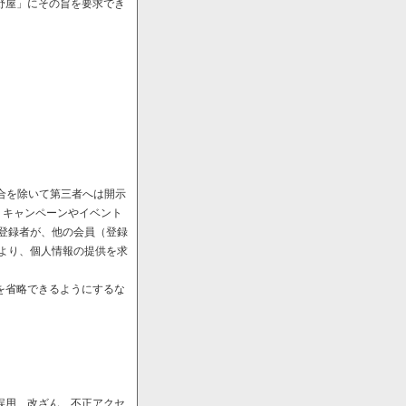
野屋」にその旨を要求でき
場合を除いて第三者へは開示
、キャンペーンやイベント
や登録者が、他の会員（登録
により、個人情報の提供を求
を省略できるようにするな
誤用、改ざん、不正アクセ