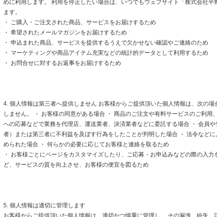
めに利用します。 利用を停止したい場合は、いつでもウェブサイト「株式会社平
ます。
・ ご購入・ご注文された商品、サービスをお届けするため
・ 希望されたメールマガジンをお届けするため
・ 申込まれた商品、サービスを提供するうえで欠かせない確認やご連絡のため
・ マーケティングや商品アイテム充実などの統計的データとして利用するため
・ お問合せに対するお返事をお届けするため
4. 個人情報は第三者へ提供しません お客様からご提供頂いた個人情報は、次の
しません。 ・ お客様の同意がある場合 ・ 商品のご注文や有料サービスのご利用
への応募などで業務を代理店、運送業者、決済業者などに委託する場合 ・ 会員
者）または第三者に不利益を及ぼす行為をしたことが判明した場合 ・ 法令など
められた場合 ・ 何らかの必要に応じてお客様と連絡を取るため
・ お客様ごとにページをカスタマイズしたり、ご応募・お申込みなどの際の入力
ど、サービスの質を向上させ、お客様の便宜を図るため
5. 個人情報は適切に管理します
お客様からご提供頂いた個人情報は、適切かつ慎重に管理し、 その漏洩、紛失、