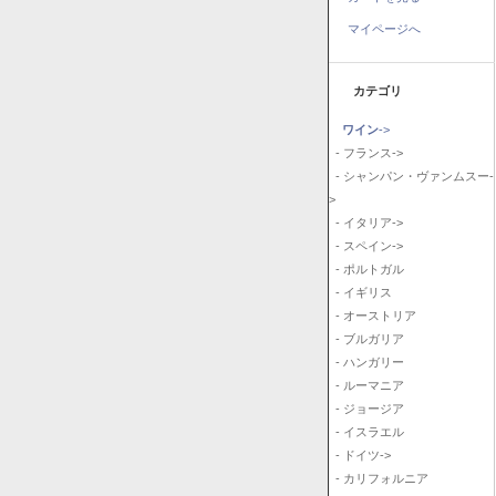
マイページへ
カテゴリ
ワイン
->
- フランス->
- シャンパン・ヴァンムスー-
>
- イタリア->
- スペイン->
- ポルトガル
- イギリス
- オーストリア
- ブルガリア
- ハンガリー
- ルーマニア
- ジョージア
- イスラエル
- ドイツ->
- カリフォルニア