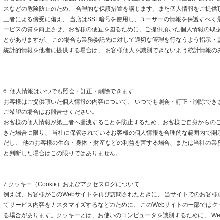
スなどの危険防止のため、 合理的な保護措置を講じます。また個人情報をご提供
三者による傍受に備え、 当店はSSL暗号を使用し、ユーザーの情報を保護すべく
ービスの質を向上させ、お客様の便宜を図るために、ご提供頂いた個人情報の取
とがありますが、 この場合も業務委託先に対して適切な管理を行なうよう指示・
統計的情報を他者に提供する場合は、 お客様個人を識別できないよう統計情報の
6. 個人情報はいつでも照会・訂正・削除できます
お客様はご提供頂いた個人情報の内容について、 いつでも照会・訂正・削除でき
ご希望の場合はお問合せください。
お客様の個人情報が第三者へ漏洩することを防止するため、お客様ご自身からの
きた場合に限り、 当社に保管されているお客様の個人情報を合理的な範囲内で開
だし、 他のお客様の生命・身体・財産などの利益を害する場合、または当社の業
と判断した場合はこの限りではありません。
7.クッキー（Cookie）およびアクセスログについて
例えば、お客様がこのWebサイトを再び訪問されたときに、 当サイトでのお客様
てサービス内容をカスタマイズするなどのために、 このWebサイトの一部ではクッキ
る場合があります。クッキーとは、お使いのコンピュータを識別するために、 We