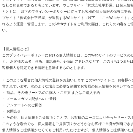
な社会的責務であると考えています。ウェブサイト「株式会社平野屋」は個人情
とともに、 以下のプライバシーポリシーに従ってお客様の個人情報の保護に努め
ブサイト「株式会社平野屋」が運営するWebサイト（以下、「このWebサイト」
れるよう運営・管理します。このWebサイトをご利用の際は、これらの内容をご
い。
【個人情報とは】
このプライバシーポリシーにおける個人情報とは、このWebサイトのサービスの
く、 お客様の氏名、住所、電話番号、e-mail アドレスなどで、このうち1つまた
客様個人を特定できる情報を意味するものとします。
1. このような場合に個人情報の登録をお願いします このWebサイトは、お客様
営されています。次のような場合に必要な範囲でお客様の個人情報をお伺いする
・ 商品、その他サービスのご購入・ご注文 またはご購入予約
・ メールマガジン配信へのご登録
・ アンケートへのご回答
・ お問合せ
・ その他、個人情報をご提供頂くことで、お客様のニーズにより合ったサービス
このような場合でも、個人情報をご提供頂くかどうかはお客様ご自身が判断できます
個人情報をご提供頂かなくてもご利用いただけますが、 個人情報をご提供頂いた