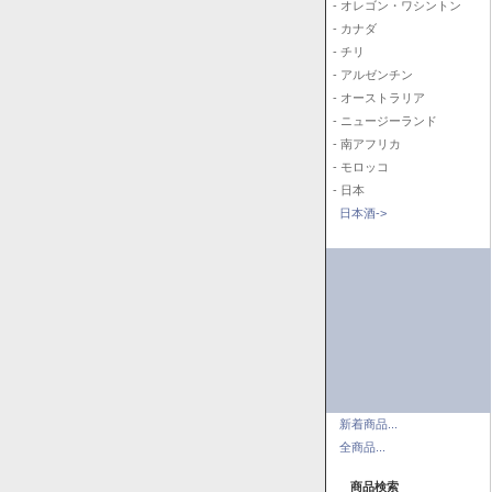
- オレゴン・ワシントン
- カナダ
- チリ
- アルゼンチン
- オーストラリア
- ニュージーランド
- 南アフリカ
- モロッコ
- 日本
日本酒->
新着商品...
全商品...
商品検索