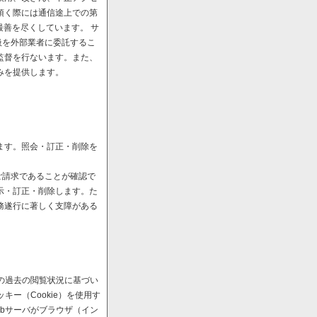
頂く際には通信途上での第
最善を尽くしています。 サ
扱を外部業者に委託するこ
監督を行ないます。また、
みを提供します。
ます。照会・訂正・削除を
ご請求であることが確認で
示・訂正・削除します。た
務遂行に著しく支障がある
の過去の閲覧状況に基づい
ー（Cookie）を使用す
bサーバがブラウザ（イン