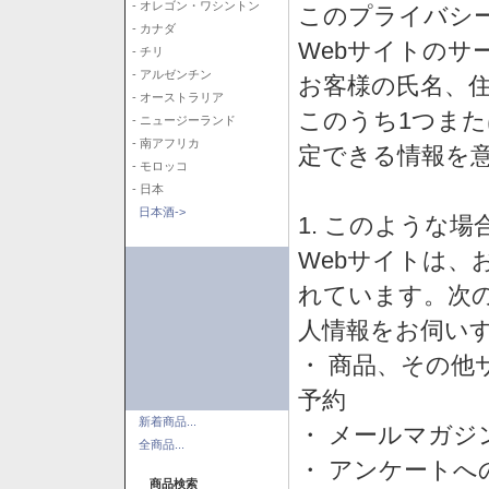
- オレゴン・ワシントン
このプライバシ
- カナダ
Webサイトのサ
- チリ
- アルゼンチン
お客様の氏名、住所
- オーストラリア
このうち1つまた
- ニュージーランド
- 南アフリカ
定できる情報を
- モロッコ
- 日本
日本酒->
1. このような
Webサイトは、
れています。次
人情報をお伺い
・ 商品、その他
予約
新着商品...
・ メールマガジ
全商品...
・ アンケートへ
商品検索