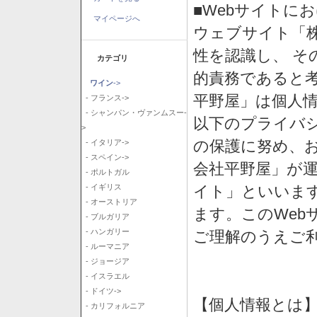
■Webサイトに
マイページへ
ウェブサイト「
性を認識し、 そ
カテゴリ
的責務であると
ワイン
->
平野屋」は個人
- フランス->
- シャンパン・ヴァンムスー-
以下のプライバ
>
の保護に努め、
- イタリア->
- スペイン->
会社平野屋」が運
- ポルトガル
イト」といいま
- イギリス
- オーストリア
ます。このWeb
- ブルガリア
- ハンガリー
ご理解のうえご
- ルーマニア
- ジョージア
- イスラエル
- ドイツ->
【個人情報とは
- カリフォルニア