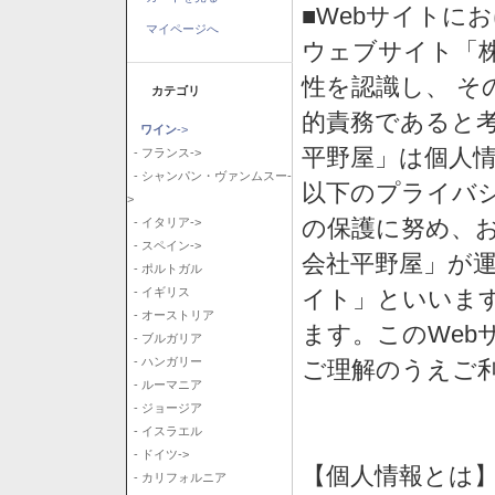
■Webサイトに
マイページへ
ウェブサイト「
性を認識し、 そ
カテゴリ
的責務であると
ワイン
->
平野屋」は個人
- フランス->
- シャンパン・ヴァンムスー-
以下のプライバ
>
の保護に努め、
- イタリア->
- スペイン->
会社平野屋」が運
- ポルトガル
イト」といいま
- イギリス
- オーストリア
ます。このWeb
- ブルガリア
- ハンガリー
ご理解のうえご
- ルーマニア
- ジョージア
- イスラエル
- ドイツ->
【個人情報とは
- カリフォルニア