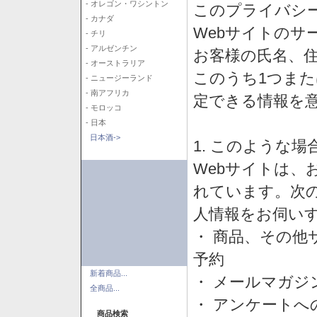
- オレゴン・ワシントン
このプライバシ
- カナダ
Webサイトのサ
- チリ
- アルゼンチン
お客様の氏名、住所
- オーストラリア
このうち1つまた
- ニュージーランド
- 南アフリカ
定できる情報を
- モロッコ
- 日本
日本酒->
1. このような
Webサイトは、
れています。次
人情報をお伺い
・ 商品、その他
予約
新着商品...
・ メールマガジ
全商品...
・ アンケートへ
商品検索