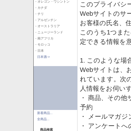
- オレゴン・ワシントン
このプライバシ
- カナダ
Webサイトのサ
- チリ
- アルゼンチン
お客様の氏名、住所
- オーストラリア
このうち1つまた
- ニュージーランド
- 南アフリカ
定できる情報を
- モロッコ
- 日本
日本酒->
1. このような
Webサイトは、
れています。次
人情報をお伺い
・ 商品、その他
予約
新着商品...
・ メールマガジ
全商品...
・ アンケートへ
商品検索