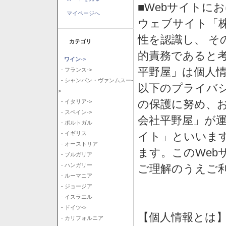
■Webサイトに
マイページへ
ウェブサイト「
性を認識し、 そ
カテゴリ
的責務であると
ワイン
->
平野屋」は個人
- フランス->
- シャンパン・ヴァンムスー-
以下のプライバ
>
の保護に努め、
- イタリア->
- スペイン->
会社平野屋」が運
- ポルトガル
イト」といいま
- イギリス
- オーストリア
ます。このWeb
- ブルガリア
- ハンガリー
ご理解のうえご
- ルーマニア
- ジョージア
- イスラエル
- ドイツ->
【個人情報とは
- カリフォルニア