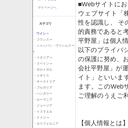
■Webサイトに
マイページへ
ウェブサイト「
性を認識し、 そ
カテゴリ
的責務であると
ワイン
->
平野屋」は個人
- フランス->
- シャンパン・ヴァンムスー-
以下のプライバ
>
の保護に努め、
- イタリア->
- スペイン->
会社平野屋」が運
- ポルトガル
イト」といいま
- イギリス
- オーストリア
ます。このWeb
- ブルガリア
- ハンガリー
ご理解のうえご
- ルーマニア
- ジョージア
- イスラエル
- ドイツ->
【個人情報とは
- カリフォルニア