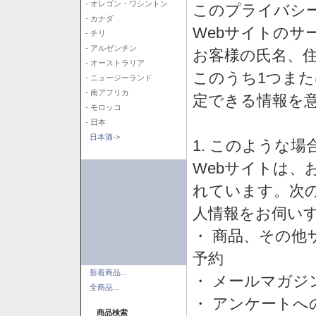
- オレゴン・ワシントン
このプライバシ
- カナダ
Webサイトのサ
- チリ
- アルゼンチン
お客様の氏名、住所
- オーストラリア
このうち1つまた
- ニュージーランド
- 南アフリカ
定できる情報を
- モロッコ
- 日本
日本酒->
1. このような
Webサイトは、
れています。次
人情報をお伺い
・ 商品、その他
予約
新着商品...
・ メールマガジ
全商品...
・ アンケートへ
商品検索