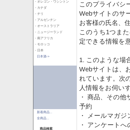
- オレゴン・ワシントン
このプライバシ
- カナダ
Webサイトのサ
- チリ
- アルゼンチン
お客様の氏名、住所
- オーストラリア
このうち1つまた
- ニュージーランド
- 南アフリカ
定できる情報を
- モロッコ
- 日本
日本酒->
1. このような
Webサイトは、
れています。次
人情報をお伺い
・ 商品、その他
予約
新着商品...
・ メールマガジ
全商品...
・ アンケートへ
商品検索