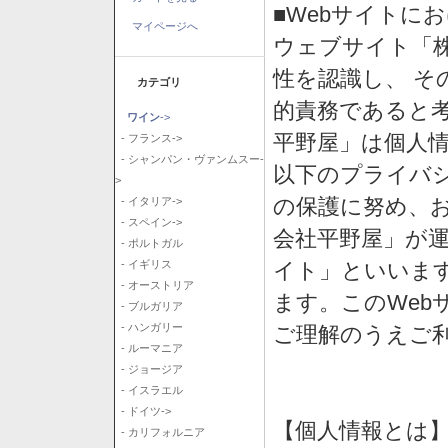
■Webサイトに
マイページへ
ウェブサイト「
性を認識し、 そ
カテゴリ
的責務であると
ワイン
->
平野屋」は個人
- フランス->
- シャンパン・ヴァンムスー-
以下のプライバ
>
の保護に努め、
- イタリア->
- スペイン->
会社平野屋」が運
- ポルトガル
イト」といいま
- イギリス
- オーストリア
ます。このWeb
- ブルガリア
- ハンガリー
ご理解のうえご
- ルーマニア
- ジョージア
- イスラエル
- ドイツ->
【個人情報とは
- カリフォルニア