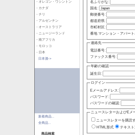
- オレゴン・ワシントン
名ふりがな:
- カナダ
国名:
- チリ
郵便番号:
- アルゼンチン
都道府県:
- オーストラリア
市町村区:
- ニュージーランド
番地 マンション・アパート
- 南アフリカ
連絡先
- モロッコ
電話番号:
- 日本
ファックス番号:
日本酒->
年齢の確認
誕生日:
ログイン
Eメールアドレス:
パスワード:
パスワードの確認:
ニュースレターおよびEメ
新着商品...
ニュースレターを購読
全商品...
HTML形式
テキスト
商品検索