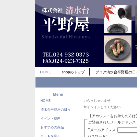
HOME
shopのトップ
ブログ清水台平野屋の日
Menu
HOME
いらっしゃいませ
サインインしてください
清水台平野屋の日々
【アカウントをお持ちの方は
イベント案内
ご登録されたメールアドレス
おすすめの商品
Eメールアドレス:
パスワード:
カートを見る