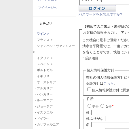
マイページへ
パスワードをお忘れですか?
カテゴリ
【初めてのご来店・未登録の
お客様の情報を入力し、アカ
ワイン
->
この機会に是非ご登録ください
- フランス->
清水台平野屋では、一度アカ
- シャンパン・ヴァンムスー-
を省くことができ、快適にシ
>
* 必須項目
- イタリア->
- スペイン->
個人情報保護方針
- ポルトガル
- イギリス
弊社の個人情報保護方針に
- オーストリア
保護方針は
こちら
。
- ブルガリア
個人情報保護方針に同
- ハンガリー
住所
- ルーマニア
- ジョージア
男性
女性
*
- イスラエル
姓:
- ドイツ->
姓ふりがな:
- カリフォルニア
名: