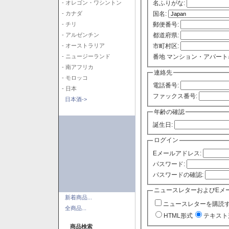
- オレゴン・ワシントン
名ふりがな:
- カナダ
国名:
- チリ
郵便番号:
- アルゼンチン
都道府県:
- オーストラリア
市町村区:
- ニュージーランド
番地 マンション・アパート
- 南アフリカ
連絡先
- モロッコ
電話番号:
- 日本
ファックス番号:
日本酒->
年齢の確認
誕生日:
ログイン
Eメールアドレス:
パスワード:
パスワードの確認:
ニュースレターおよびEメ
新着商品...
ニュースレターを購読
全商品...
HTML形式
テキスト
商品検索