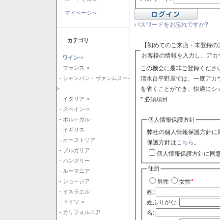
マイページへ
パスワードをお忘れですか?
カテゴリ
【初めてのご来店・未登録の
お客様の情報を入力し、アカ
ワイン
->
この機会に是非ご登録ください
- フランス->
清水台平野屋では、一度アカ
- シャンパン・ヴァンムスー-
を省くことができ、快適にシ
>
* 必須項目
- イタリア->
- スペイン->
個人情報保護方針
- ポルトガル
- イギリス
弊社の個人情報保護方針に
- オーストリア
保護方針は
こちら
。
- ブルガリア
個人情報保護方針に同
- ハンガリー
住所
- ルーマニア
- ジョージア
男性
女性
*
- イスラエル
姓:
- ドイツ->
姓ふりがな:
- カリフォルニア
名: