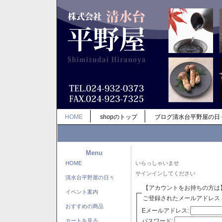
HOME
shopのトップ
ブログ清水台平野屋の日
Menu
HOME
いらっしゃいませ
サインインしてください
清水台平野屋の日々
【アカウントをお持ちの方は
イベント案内
ご登録されたメールアドレス
おすすめの商品
Eメールアドレス:
パスワード:
カートを見る