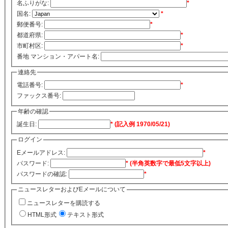
名ふりがな:
*
国名:
*
郵便番号:
*
都道府県:
*
市町村区:
*
番地 マンション・アパート名:
連絡先
電話番号:
*
ファックス番号:
年齢の確認
誕生日:
* (記入例 1970/05/21)
ログイン
Eメールアドレス:
*
パスワード:
* (半角英数字で最低5文字以上)
パスワードの確認:
*
ニュースレターおよびEメールについて
ニュースレターを購読する
HTML形式
テキスト形式