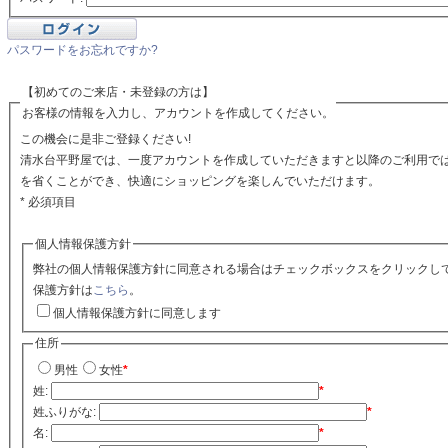
パスワードをお忘れですか?
【初めてのご来店・未登録の方は】
お客様の情報を入力し、アカウントを作成してください。
この機会に是非ご登録ください!
清水台平野屋では、一度アカウントを作成していただきますと以降のご利用で
を省くことができ、快適にショッピングを楽しんでいただけます。
* 必須項目
個人情報保護方針
弊社の個人情報保護方針に同意される場合はチェックボックスをクリックし
保護方針は
こちら
。
個人情報保護方針に同意します
住所
男性
女性
*
姓:
*
姓ふりがな:
*
名:
*