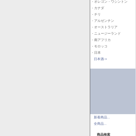
- オレゴン・ワシントン
- カナダ
- チリ
- アルゼンチン
- オーストラリア
- ニュージーランド
- 南アフリカ
- モロッコ
- 日本
日本酒->
新着商品...
全商品...
商品検索