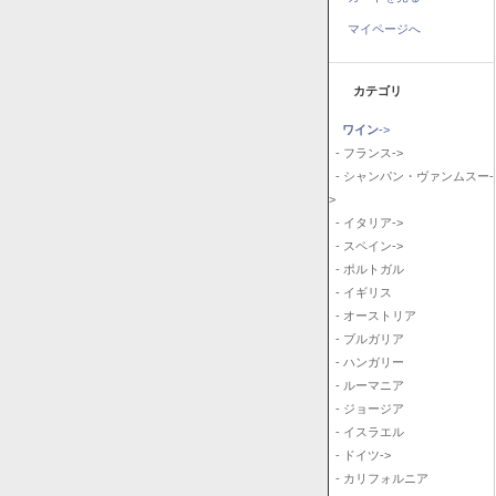
マイページへ
カテゴリ
ワイン
->
- フランス->
- シャンパン・ヴァンムスー-
>
- イタリア->
- スペイン->
- ポルトガル
- イギリス
- オーストリア
- ブルガリア
- ハンガリー
- ルーマニア
- ジョージア
- イスラエル
- ドイツ->
- カリフォルニア