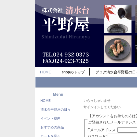
HOME
shopのトップ
ブログ清水台平野屋の日
Menu
HOME
いらっしゃいませ
サインインしてください
清水台平野屋の日々
【アカウントをお持ちの方は
イベント案内
ご登録されたメールアドレス
おすすめの商品
Eメールアドレス:
パスワード:
カートを見る