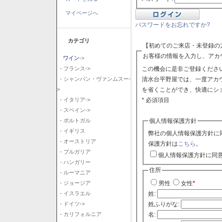
マイページへ
パスワードをお忘れですか?
カテゴリ
【初めてのご来店・未登録の
お客様の情報を入力し、アカ
ワイン
->
この機会に是非ご登録ください
- フランス->
清水台平野屋では、一度アカ
- シャンパン・ヴァンムスー-
を省くことができ、快適にシ
>
* 必須項目
- イタリア->
- スペイン->
個人情報保護方針
- ポルトガル
- イギリス
弊社の個人情報保護方針に
- オーストリア
保護方針は
こちら
。
- ブルガリア
個人情報保護方針に同
- ハンガリー
住所
- ルーマニア
- ジョージア
男性
女性
*
- イスラエル
姓:
- ドイツ->
姓ふりがな:
- カリフォルニア
名: