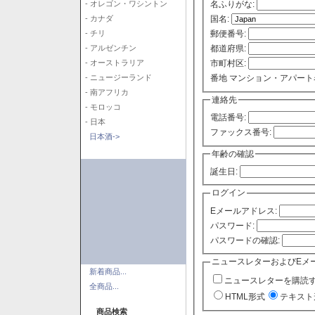
- オレゴン・ワシントン
名ふりがな:
- カナダ
国名:
- チリ
郵便番号:
- アルゼンチン
都道府県:
- オーストラリア
市町村区:
- ニュージーランド
番地 マンション・アパート
- 南アフリカ
連絡先
- モロッコ
電話番号:
- 日本
ファックス番号:
日本酒->
年齢の確認
誕生日:
ログイン
Eメールアドレス:
パスワード:
パスワードの確認:
ニュースレターおよびEメ
新着商品...
ニュースレターを購読
全商品...
HTML形式
テキスト
商品検索