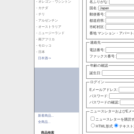
- オレゴン・ワシントン
名ふりがな:
- カナダ
国名:
- チリ
郵便番号:
- アルゼンチン
都道府県:
- オーストラリア
市町村区:
- ニュージーランド
番地 マンション・アパート
- 南アフリカ
連絡先
- モロッコ
電話番号:
- 日本
ファックス番号:
日本酒->
年齢の確認
誕生日:
ログイン
Eメールアドレス:
パスワード:
パスワードの確認:
ニュースレターおよびEメ
新着商品...
ニュースレターを購読
全商品...
HTML形式
テキスト
商品検索