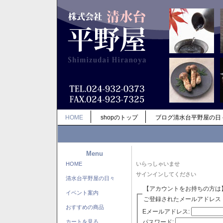
HOME
shopのトップ
ブログ清水台平野屋の日
Menu
HOME
いらっしゃいませ
サインインしてください
清水台平野屋の日々
【アカウントをお持ちの方は
イベント案内
ご登録されたメールアドレス
おすすめの商品
Eメールアドレス:
パスワード:
カートを見る