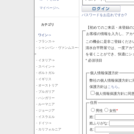
マイページへ
パスワードをお忘れですか?
カテゴリ
【初めてのご来店・未登録の
お客様の情報を入力し、アカ
ワイン
->
この機会に是非ご登録ください
- フランス->
清水台平野屋では、一度アカ
- シャンパン・ヴァンムスー-
を省くことができ、快適にシ
>
* 必須項目
- イタリア->
- スペイン->
個人情報保護方針
- ポルトガル
- イギリス
弊社の個人情報保護方針に
- オーストリア
保護方針は
こちら
。
- ブルガリア
個人情報保護方針に同
- ハンガリー
住所
- ルーマニア
- ジョージア
男性
女性
*
- イスラエル
姓:
- ドイツ->
姓ふりがな:
- カリフォルニア
名: