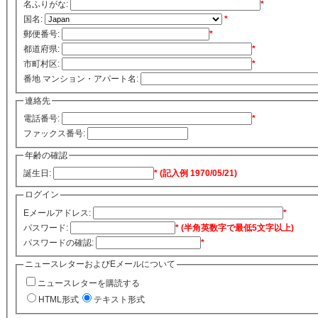
名ふりがな:
*
国名:
*
郵便番号:
*
都道府県:
*
市町村区:
*
番地 マンション・アパート名:
連絡先
電話番号:
*
ファックス番号:
年齢の確認
誕生日:
* (記入例 1970/05/21)
ログイン
Eメールアドレス:
*
パスワード:
* (半角英数字で最低5文字以上)
パスワードの確認:
*
ニュースレターおよびEメールについて
ニュースレターを購読する
HTML形式
テキスト形式