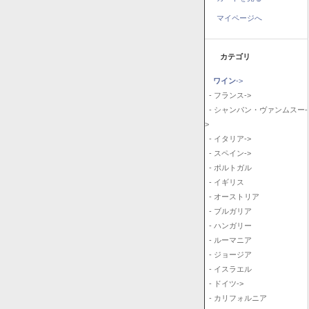
マイページへ
カテゴリ
ワイン
->
- フランス->
- シャンパン・ヴァンムスー-
>
- イタリア->
- スペイン->
- ポルトガル
- イギリス
- オーストリア
- ブルガリア
- ハンガリー
- ルーマニア
- ジョージア
- イスラエル
- ドイツ->
- カリフォルニア