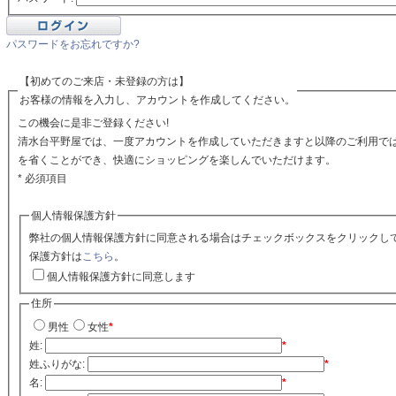
パスワードをお忘れですか?
【初めてのご来店・未登録の方は】
お客様の情報を入力し、アカウントを作成してください。
この機会に是非ご登録ください!
清水台平野屋では、一度アカウントを作成していただきますと以降のご利用で
を省くことができ、快適にショッピングを楽しんでいただけます。
* 必須項目
個人情報保護方針
弊社の個人情報保護方針に同意される場合はチェックボックスをクリックし
保護方針は
こちら
。
個人情報保護方針に同意します
住所
男性
女性
*
姓:
*
姓ふりがな:
*
名:
*