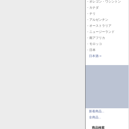
- オレゴン・ワシントン
- カナダ
- チリ
- アルゼンチン
- オーストラリア
- ニュージーランド
- 南アフリカ
- モロッコ
- 日本
日本酒->
新着商品...
全商品...
商品検索