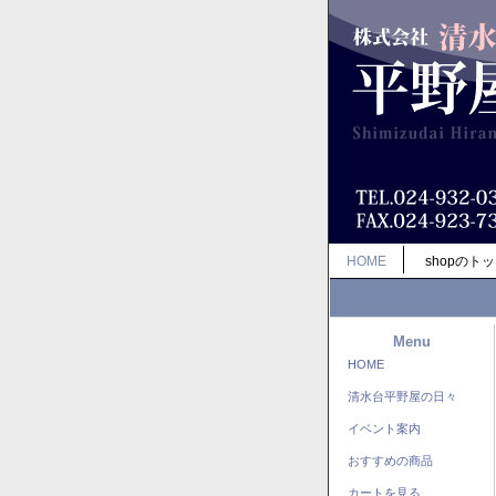
HOME
shopのト
Menu
HOME
清水台平野屋の日々
イベント案内
おすすめの商品
カートを見る