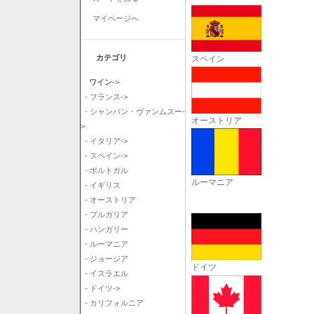
マイページへ
カテゴリ
スペイン
ワイン
->
- フランス->
- シャンパン・ヴァンムスー-
オーストリア
>
- イタリア->
- スペイン->
- ポルトガル
ルーマニア
- イギリス
- オーストリア
- ブルガリア
- ハンガリー
- ルーマニア
- ジョージア
ドイツ
- イスラエル
- ドイツ->
- カリフォルニア