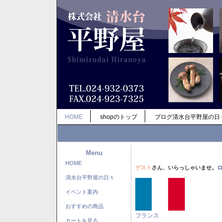
HOME
shopのトップ
ブログ清水台平野屋の日
Menu
HOME
ゲスト
さん、いらっしゃいませ。
清水台平野屋の日々
イベント案内
おすすめの商品
フランス
カートを見る