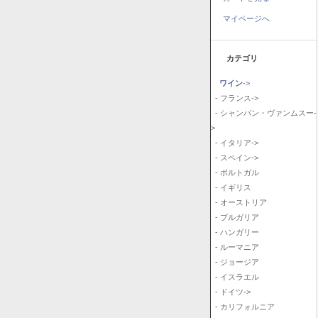
マイページへ
カテゴリ
ワイン
->
- フランス->
- シャンパン・ヴァンムスー-
>
- イタリア->
- スペイン->
- ポルトガル
- イギリス
- オーストリア
- ブルガリア
- ハンガリー
- ルーマニア
- ジョージア
- イスラエル
- ドイツ->
- カリフォルニア