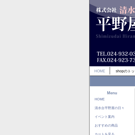
HOME
shopのト
Menu
HOME
清水台平野屋の日々
イベント案内
おすすめの商品
カートを見る