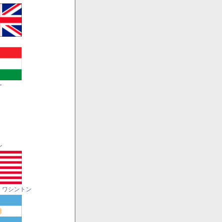
ー
ル
・ワシントン