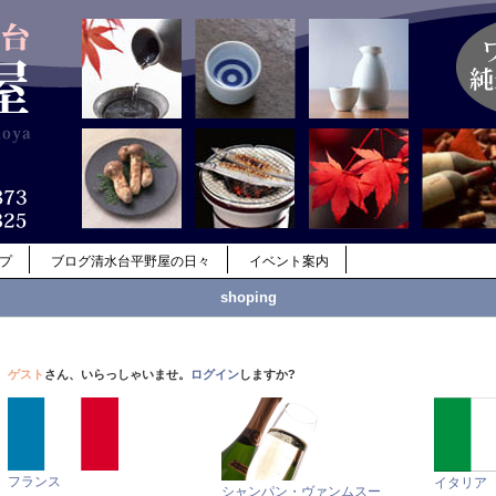
ップ
ブログ清水台平野屋の日々
イベント案内
shoping
ゲスト
さん、いらっしゃいませ。
ログイン
しますか?
フランス
イタリア
シャンパン・ヴァンムスー