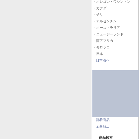
- オレゴン・ワシントン
- カナダ
- チリ
- アルゼンチン
- オーストラリア
- ニュージーランド
- 南アフリカ
- モロッコ
- 日本
日本酒->
新着商品...
全商品...
商品検索