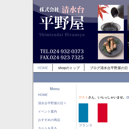
HOME
shopのトップ
ブログ清水台平野屋の日
Menu
HOME
ゲスト
さん、いらっしゃいませ。
清水台平野屋の日々
イベント案内
おすすめの商品
フランス
カートを見る