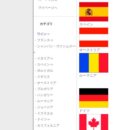
マイページへ
カテゴリ
スペイン
ワイン
->
- フランス->
- シャンパン・ヴァンムスー-
オーストリア
>
- イタリア->
- スペイン->
- ポルトガル
ルーマニア
- イギリス
- オーストリア
- ブルガリア
- ハンガリー
- ルーマニア
- ジョージア
ドイツ
- イスラエル
- ドイツ->
- カリフォルニア