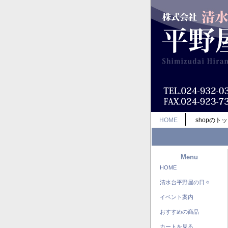
HOME
shopのト
Menu
HOME
清水台平野屋の日々
イベント案内
おすすめの商品
カートを見る