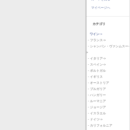
マイページへ
カテゴリ
ワイン
->
- フランス->
- シャンパン・ヴァンムスー-
>
- イタリア->
- スペイン->
- ポルトガル
- イギリス
- オーストリア
- ブルガリア
- ハンガリー
- ルーマニア
- ジョージア
- イスラエル
- ドイツ->
- カリフォルニア