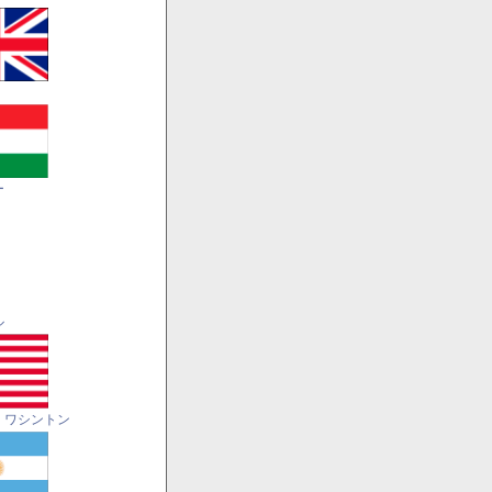
ー
ル
・ワシントン