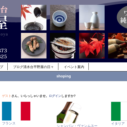
ップ
ブログ清水台平野屋の日々
イベント案内
shoping
ゲスト
さん、いらっしゃいませ。
ログイン
しますか?
フランス
イタリア
シャンパン・ヴァンムスー