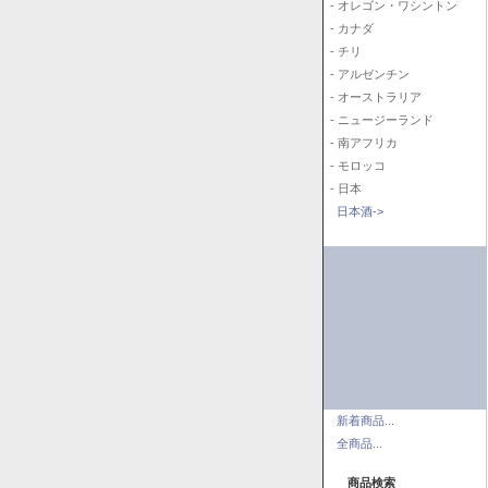
- オレゴン・ワシントン
- カナダ
- チリ
- アルゼンチン
- オーストラリア
- ニュージーランド
- 南アフリカ
- モロッコ
- 日本
日本酒->
新着商品...
全商品...
商品検索